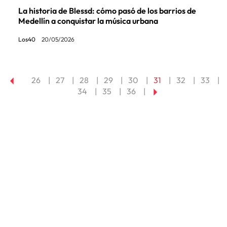
La historia de Blessd: cómo pasó de los barrios de
Medellín a conquistar la música urbana
Los40
20/05/2026
26
27
28
29
30
31
32
33
34
35
36