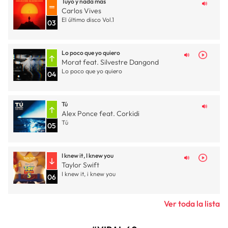
Tuyo y nada más
Carlos Vives
El último disco Vol.1
03
Lo poco que yo quiero
Morat feat. Silvestre Dangond
Lo poco que yo quiero
04
Tú
Alex Ponce feat. Corkidi
Tú
05
I knew it, I knew you
Taylor Swift
I knew it, i knew you
06
Ver toda la lista