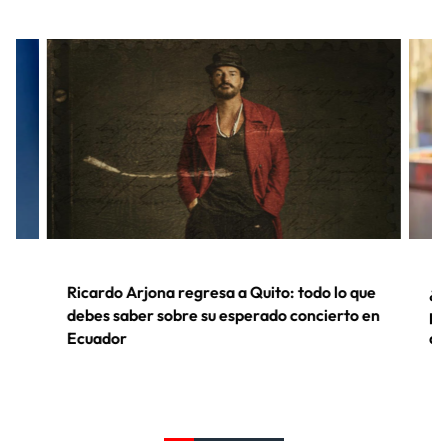
Ricardo Arjona regresa a Quito: todo lo que
¿S
es
debes saber sobre su esperado concierto en
pr
Ecuador
de