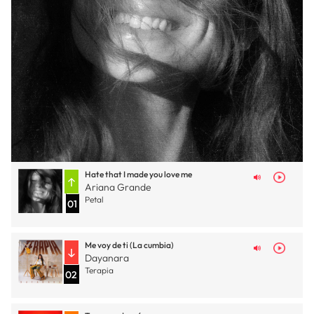
Hate that I made you love me
Ariana Grande
Petal
01
Me voy de ti (La cumbia)
Dayanara
Terapia
02