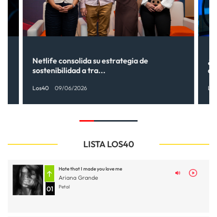
Netlife consolida su estrategia de
¿C
sostenibilidad a tra...
de
Los40
09/06/2026
Lo
LISTA LOS40
Hate that I made you love me
Ariana Grande
Petal
01