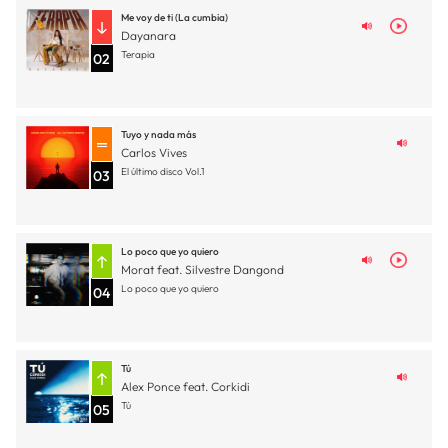
Me voy de ti (La cumbia)
Dayanara
Terapia
02
Tuyo y nada más
Carlos Vives
El último disco Vol.1
03
Lo poco que yo quiero
Morat feat. Silvestre Dangond
Lo poco que yo quiero
04
Tú
Alex Ponce feat. Corkidi
Tú
05