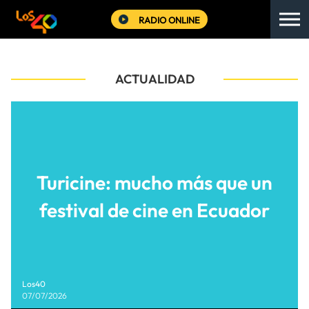
RADIO ONLINE
ACTUALIDAD
Turicine: mucho más que un
festival de cine en Ecuador
Los40
07/07/2026