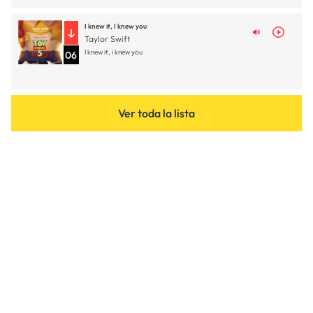
I knew it, I knew you
Taylor Swift
I knew it, i knew you
06
Ver toda la lista