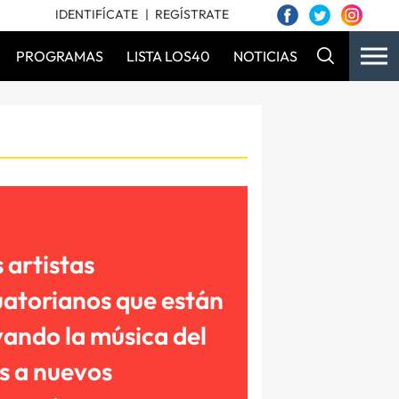
IDENTIFÍCATE
REGÍSTRATE
PROGRAMAS
LISTA LOS40
NOTICIAS
 artistas
atorianos que están
vando la música del
s a nuevos