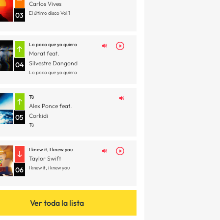
Carlos Vives
El último disco Vol.1
03
Lo poco que yo quiero
Morat feat.
Silvestre Dangond
04
Lo poco que yo quiero
Tú
Alex Ponce feat.
Corkidi
05
Tú
I knew it, I knew you
Taylor Swift
I knew it, i knew you
06
Ver toda la lista