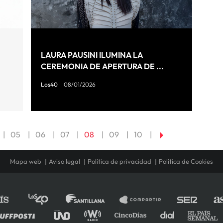
LAURA PAUSINI ILUMINA LA
CEREMONIA DE APERTURA DE ...
Los40
08/01/2026
05
06
07
08
09
10
Mapa web
Aviso legal
Política de privacidad
Política de Cookies