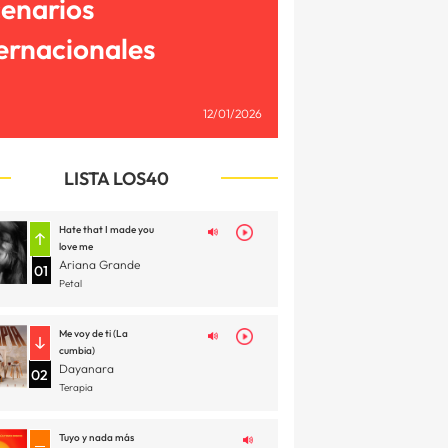
cenarios
ernacionales
12/01/2026
LISTA LOS40
Hate that I made you
love me
Ariana Grande
01
Petal
Me voy de ti (La
cumbia)
Dayanara
02
Terapia
Tuyo y nada más