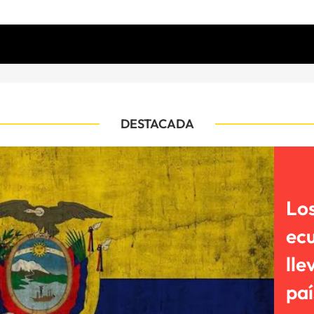
DESTACADA
Los
ecu
lle
paí