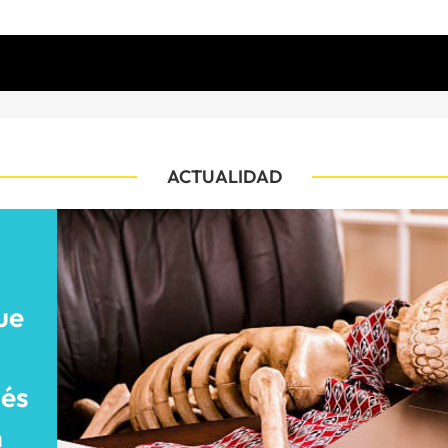
ACTUALIDAD
ue
ués
n