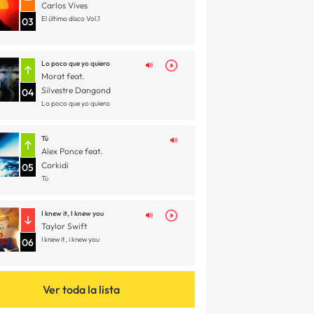
Carlos Vives
El último disco Vol.1
03
Lo poco que yo quiero
Morat feat.
Silvestre Dangond
04
Lo poco que yo quiero
Tú
Alex Ponce feat.
Corkidi
05
Tú
I knew it, I knew you
Taylor Swift
I knew it, i knew you
06
Ver toda la lista