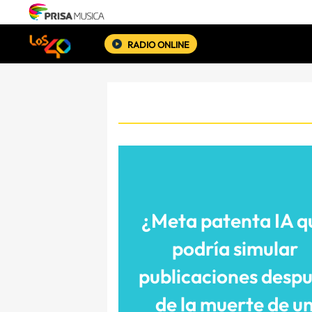
RADIO ONLINE
¿Meta patenta IA q
podría simular
publicaciones desp
de la muerte de u