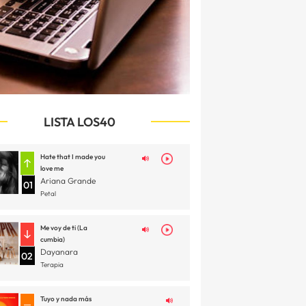
LISTA LOS40
Hate that I made you
love me
Ariana Grande
01
Petal
Me voy de ti (La
cumbia)
Dayanara
02
Terapia
Tuyo y nada más