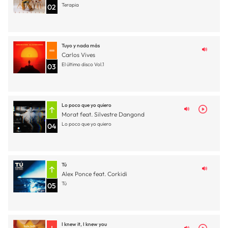
Terapia
02
Tuyo y nada más
Carlos Vives
El último disco Vol.1
03
Lo poco que yo quiero
Morat feat. Silvestre Dangond
Lo poco que yo quiero
04
Tú
Alex Ponce feat. Corkidi
Tú
05
I knew it, I knew you