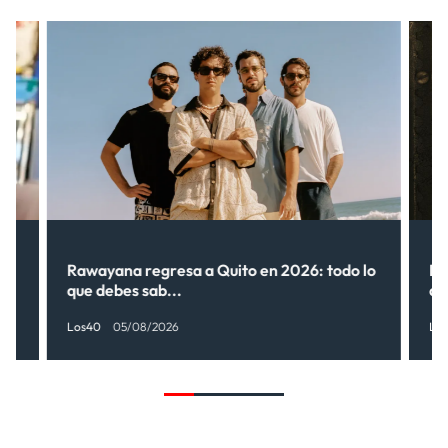
Rawayana regresa a Quito en 2026: todo lo
Ri
que debes sab...
de
Los40
05/08/2026
Lo