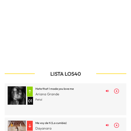
LISTA LOS40
Hate that I made you love me
Ariana Grande
Petal
01
Me voy de ti (La cumbia)
Dayanara