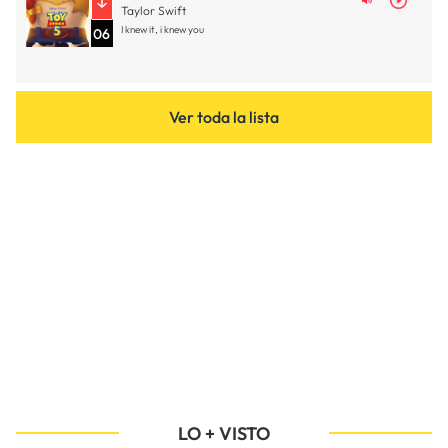
Taylor Swift
I knew it, i knew you
06
Ver toda la lista
LO + VISTO