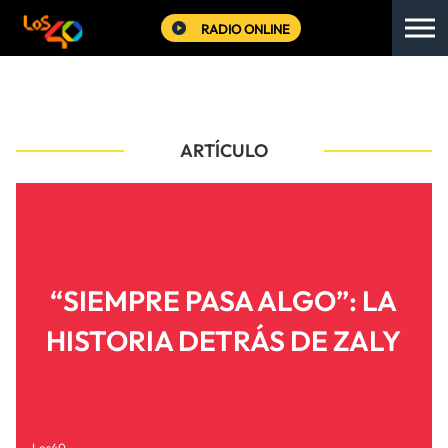
RADIO ONLINE
ARTÍCULO
“SIEMPRE PASA ALGO”: LA
HISTORIA DETRÁS DE ZALY
Los40