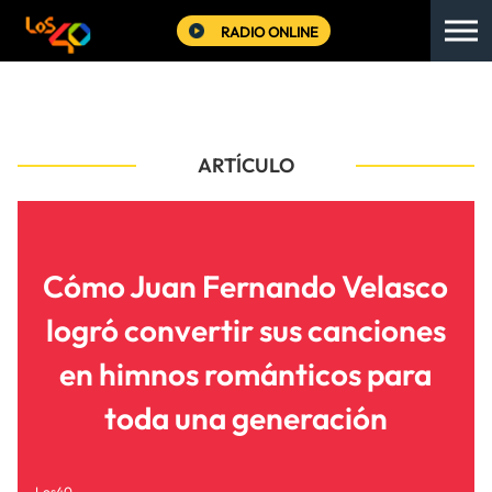
RADIO ONLINE
ARTÍCULO
Cómo Juan Fernando Velasco
logró convertir sus canciones
en himnos románticos para
toda una generación
Los40