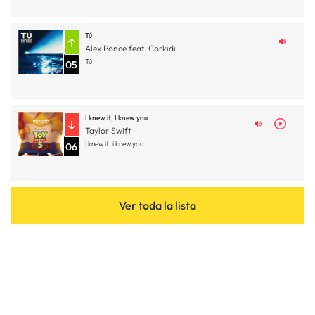
Tú
Alex Ponce feat. Corkidi
Tú
05
I knew it, I knew you
Taylor Swift
I knew it, i knew you
06
Ver toda la lista