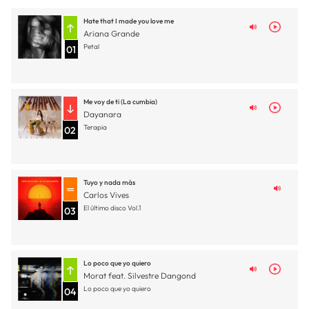
Hate that I made you love me
Ariana Grande
Petal
01
Me voy de ti (La cumbia)
Dayanara
Terapia
02
Tuyo y nada más
Carlos Vives
El último disco Vol.1
03
Lo poco que yo quiero
Morat feat. Silvestre Dangond
Lo poco que yo quiero
04