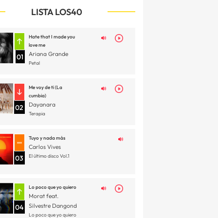
LISTA LOS40
Hate that I made you
love me
Ariana Grande
01
Petal
Me voy de ti (La
cumbia)
Dayanara
02
Terapia
Tuyo y nada más
Carlos Vives
El último disco Vol.1
03
Lo poco que yo quiero
Morat feat.
Silvestre Dangond
04
Lo poco que yo quiero