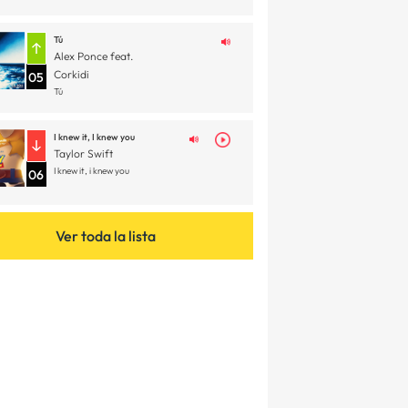
Tú
Alex Ponce feat.
Corkidi
05
Tú
I knew it, I knew you
Taylor Swift
I knew it, i knew you
06
Ver toda la lista