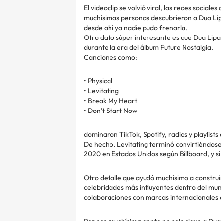
El videoclip se volvió viral, las redes social
muchísimas personas descubrieron a Dua Li
desde ahí ya nadie pudo frenarla.
Otro dato súper interesante es que Dua Lipa
durante la era del álbum Future Nostalgia.
Canciones como:
• Physical
• Levitating
• Break My Heart
• Don’t Start Now
dominaron TikTok, Spotify, radios y playlists
De hecho, Levitating terminó convirtiéndose
2020 en Estados Unidos según Billboard, y s
Otro detalle que ayudó muchísimo a construir
celebridades más influyentes dentro del mundo 
colaboraciones con marcas internacionales
Por eso muchísima gente no solo sigue a Dua 