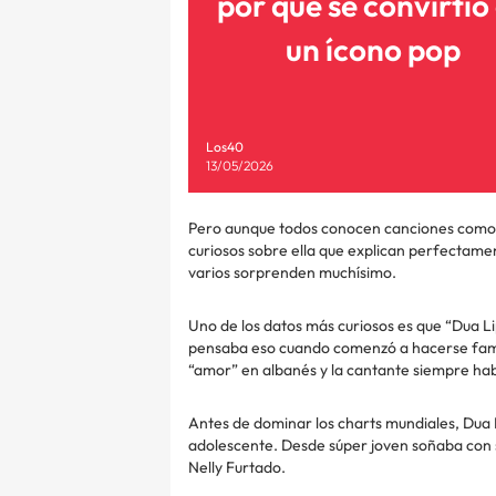
por qué se convirtió
un ícono pop
Los40
13/05/2026
Pero aunque todos conocen canciones como L
curiosos sobre ella que explican perfectame
varios sorprenden muchísimo.
Uno de los datos más curiosos es que “Dua L
pensaba eso cuando comenzó a hacerse famos
“amor” en albanés y la cantante siempre habl
Antes de dominar los charts mundiales, Dua 
adolescente. Desde súper joven soñaba con 
Nelly Furtado.