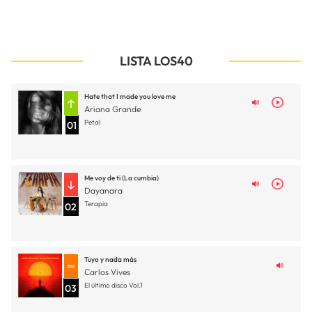
LISTA LOS40
Hate that I made you love me
Ariana Grande
Petal
01
Me voy de ti (La cumbia)
Dayanara
Terapia
02
Tuyo y nada más
Carlos Vives
El último disco Vol.1
03