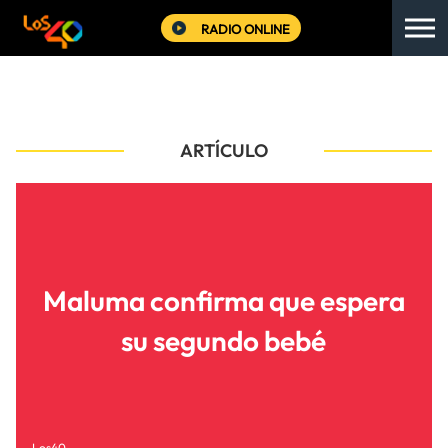
RADIO ONLINE
ARTÍCULO
Maluma confirma que espera
su segundo bebé
Los40