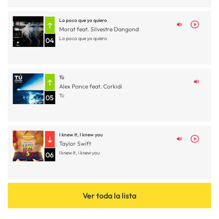
Lo poco que yo quiero
Morat feat. Silvestre Dangond
Lo poco que yo quiero
04
Tú
Alex Ponce feat. Corkidi
Tú
05
I knew it, I knew you
Taylor Swift
I knew it, i knew you
06
Ver toda la lista