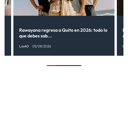
Rawayana regresa a Quito en 2026: todo lo
Ri
que debes sab...
de
Los40
05/08/2026
Lo