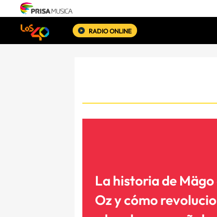
RADIO ONLINE
La historia de Mägo
Oz y cómo revoluci