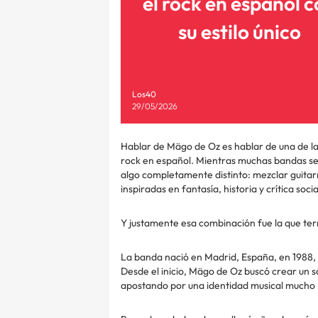
el rock en español 
su estilo único
Los40
29/05/2026
Hablar de Mägo de Oz es hablar de una de las
rock en español. Mientras muchas bandas segu
algo completamente distinto: mezclar guitarras
inspiradas en fantasía, historia y crítica socia
Y justamente esa combinación fue la que te
La banda nació en Madrid, España, en 1988, f
Desde el inicio, Mägo de Oz buscó crear un 
apostando por una identidad musical mucho m