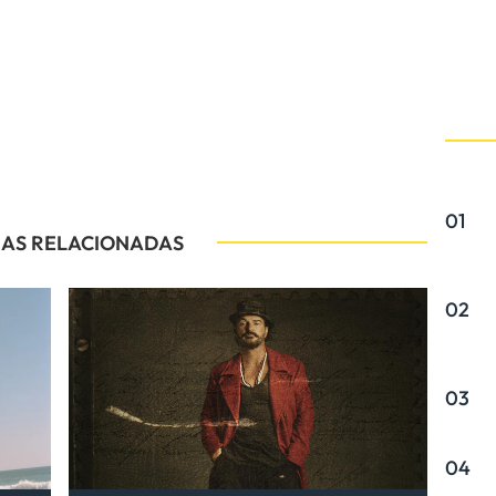
01
IAS RELACIONADAS
02
03
04