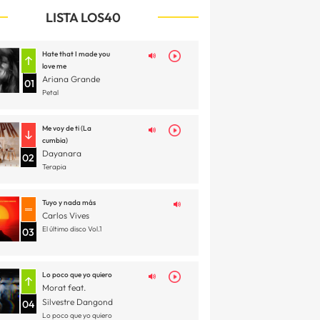
LISTA LOS40
Hate that I made you
love me
Ariana Grande
01
Petal
Me voy de ti (La
cumbia)
Dayanara
02
Terapia
Tuyo y nada más
Carlos Vives
El último disco Vol.1
03
Lo poco que yo quiero
Morat feat.
Silvestre Dangond
04
Lo poco que yo quiero