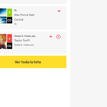
Tú
Alex Ponce feat.
Corkidi
05
Tú
I knew it, I knew you
Taylor Swift
I knew it, i knew you
06
Ver toda la lista