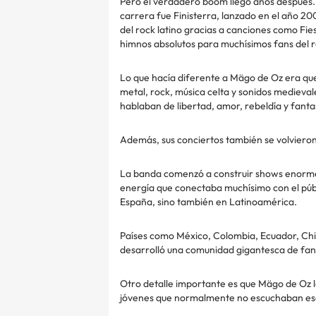
Pero el verdadero boom llegó años después. 
carrera fue Finisterra, lanzado en el año 2
del rock latino gracias a canciones como Fie
himnos absolutos para muchísimos fans del r
Lo que hacía diferente a Mägo de Oz era q
metal, rock, música celta y sonidos medieval
hablaban de libertad, amor, rebeldía y fanta
Además, sus conciertos también se volvieron
La banda comenzó a construir shows enormes
energía que conectaba muchísimo con el púb
España, sino también en Latinoamérica.
Países como México, Colombia, Ecuador, Chil
desarrolló una comunidad gigantesca de fan
Otro detalle importante es que Mägo de Oz l
jóvenes que normalmente no escuchaban ese