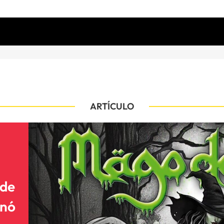
ARTÍCULO
 de
onó