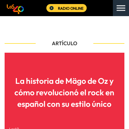
RADIO ONLINE
ARTÍCULO
La historia de Mägo de Oz y
cómo revolucionó el rock en
español con su estilo único
Los40