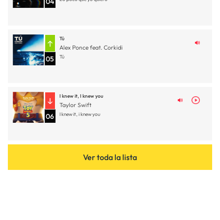
04
Tú
Alex Ponce feat. Corkidi
Tú
05
I knew it, I knew you
Taylor Swift
I knew it, i knew you
06
Ver toda la lista