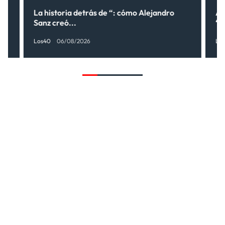
lo
La historia detrás de “: cómo Alejandro
Al
Sanz creó...
“¿
Los40
06/08/2026
Lo