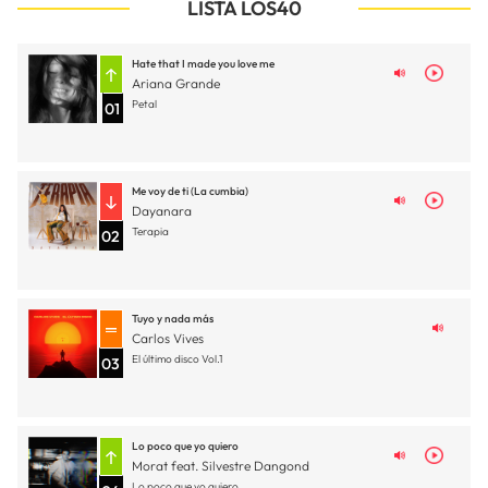
LISTA LOS40
Hate that I made you love me
Ariana Grande
Petal
01
Me voy de ti (La cumbia)
Dayanara
Terapia
02
Tuyo y nada más
Carlos Vives
El último disco Vol.1
03
Lo poco que yo quiero
Morat feat. Silvestre Dangond
Lo poco que yo quiero