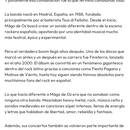
Y justamente esa combinación fue la que terminó cambiando todo.
La banda nació en Madrid, España, en 1988, fundada
principalmente por el baterista Txus di Fellatio. Desde el inicio,
Mägo de Oz buscó crear un sonido diferente dentro de la escena
rockera española, apostando por una identidad musical mucho
más teatral, épica y experimental.
Pero el verdadero boom llegó años después. Uno de los discos que
marcó un antes y un después en su carrera fue Finisterra, lanzado
en el año 2000. El álbum se convirtió en un fenómeno gigantesco
dentro del rock latino gracias a canciones como Fiesta Pagana y
Molinos de Viento, hasta hoy siguen siendo himnos absolutos para
muchísimos fans del rock en español.
Lo que hacía diferente a Mägo de Oz era que no sonaban como
ninguna otra banda. Mezclaban heavy metal, rock, música celta y
sonidos medievales en canciones súper intensas, llenas de energía
y letras que hablaban de libertad, amor, rebeldía y fantasía.
Además, sus conciertos también se volvieron parte importante de