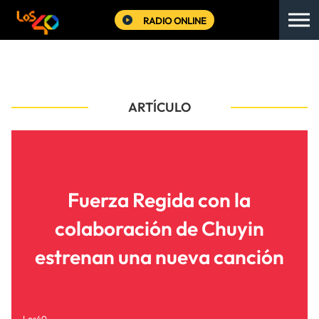
RADIO ONLINE
ARTÍCULO
Fuerza Regida con la
colaboración de Chuyin
estrenan una nueva canción
Los40