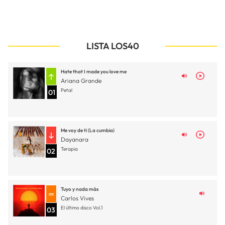
LISTA LOS40
Hate that I made you love me
Ariana Grande
Petal
01
Me voy de ti (La cumbia)
Dayanara
Terapia
02
Tuyo y nada más
Carlos Vives
El último disco Vol.1
03