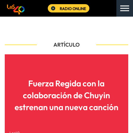
RADIO ONLINE
ARTÍCULO
Fuerza Regida con la
colaboración de Chuyin
estrenan una nueva canción
Los40