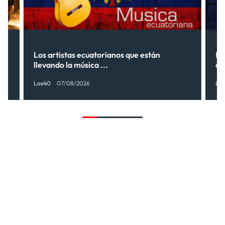
s”
Los artistas ecuatorianos que están
La
llevando la música ...
có
Los40
07/08/2026
Lo