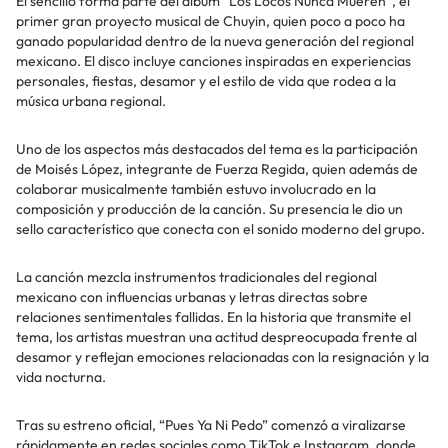
El sencillo forma parte del álbum “Los Locos Nunca Mueren”, el
primer gran proyecto musical de Chuyin, quien poco a poco ha
ganado popularidad dentro de la nueva generación del regional
mexicano. El disco incluye canciones inspiradas en experiencias
personales, fiestas, desamor y el estilo de vida que rodea a la
música urbana regional.
Uno de los aspectos más destacados del tema es la participación
de Moisés López, integrante de Fuerza Regida, quien además de
colaborar musicalmente también estuvo involucrado en la
composición y producción de la canción. Su presencia le dio un
sello característico que conecta con el sonido moderno del grupo.
La canción mezcla instrumentos tradicionales del regional
mexicano con influencias urbanas y letras directas sobre
relaciones sentimentales fallidas. En la historia que transmite el
tema, los artistas muestran una actitud despreocupada frente al
desamor y reflejan emociones relacionadas con la resignación y la
vida nocturna.
Tras su estreno oficial, “Pues Ya Ni Pedo” comenzó a viralizarse
rápidamente en redes sociales como TikTok e Instagram, donde