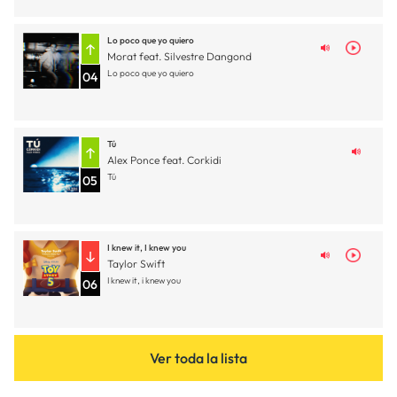
Lo poco que yo quiero
Morat feat. Silvestre Dangond
Lo poco que yo quiero
04
Tú
Alex Ponce feat. Corkidi
Tú
05
I knew it, I knew you
Taylor Swift
I knew it, i knew you
06
Ver toda la lista