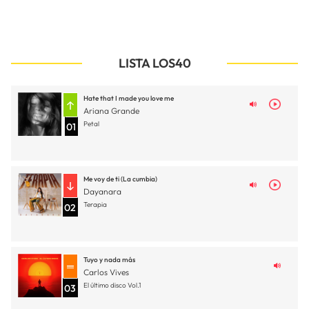
LISTA LOS40
Hate that I made you love me
Ariana Grande
Petal
01
Me voy de ti (La cumbia)
Dayanara
Terapia
02
Tuyo y nada más
Carlos Vives
El último disco Vol.1
03