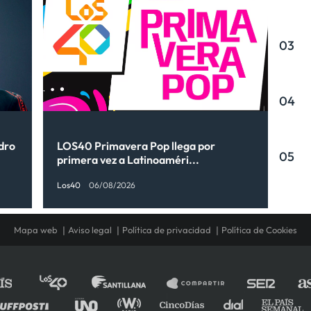
03
04
ndro
LOS40 Primavera Pop llega por
05
primera vez a Latinoaméri...
Los40
06/08/2026
Mapa web
Aviso legal
Política de privacidad
Política de Cookies