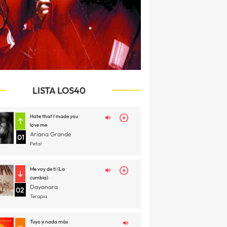
LISTA LOS40
Hate that I made you
love me
Ariana Grande
01
Petal
Me voy de ti (La
cumbia)
Dayanara
02
Terapia
Tuyo y nada más