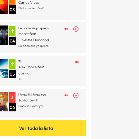
Carlos Vives
El último disco Vol.1
03
Lo poco que yo quiero
Morat feat.
Silvestre Dangond
04
Lo poco que yo quiero
Tú
Alex Ponce feat.
Corkidi
05
Tú
I knew it, I knew you
Taylor Swift
I knew it, i knew you
06
Ver toda la lista