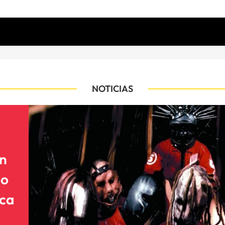
NOTICIAS
an
go
ica