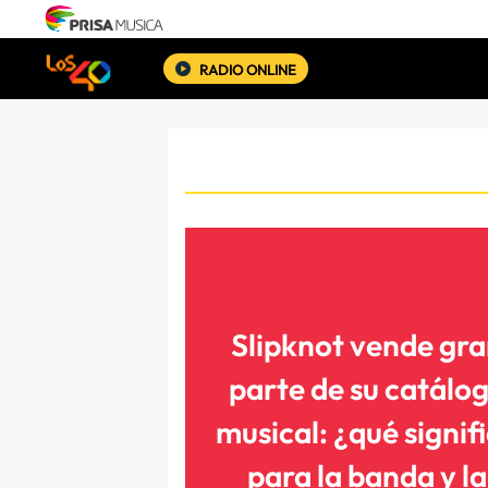
RADIO ONLINE
Slipknot vende gr
parte de su catálo
musical: ¿qué signif
para la banda y la