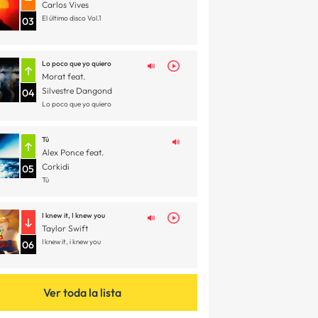
Carlos Vives
El último disco Vol.1
03
Lo poco que yo quiero
Morat feat.
Silvestre Dangond
04
Lo poco que yo quiero
Tú
Alex Ponce feat.
Corkidi
05
Tú
I knew it, I knew you
Taylor Swift
I knew it, i knew you
06
Ver toda la lista