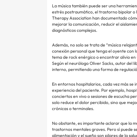
La música también puede ser una herramient
estrés postraumático, el trastorno bipolar o
Therapy Association han documentado cómo 
mejorar la comunicación, reducir el aislamien
diagnósticos complejos.
Además, no solo se trata de “música relajant
conexión personal que tenga el oyente con 
tema de rock enérgico o encontrar alivio en
Según el neurólogo Oliver Sacks, autor del li
interno, permitiendo una forma de regulaci
En entornos hospitalarios, cada vez más se
experiencia del paciente. Por ejemplo, hosp
conciertos en vivo o sesiones de escucha per
solo reduce el dolor percibido, sino que mej
crónicas o terminales.
No obstante, es importante aclarar que la m
trastornos mentales graves. Pero sí puede s
alimentación y el sueño son pilares de la sal