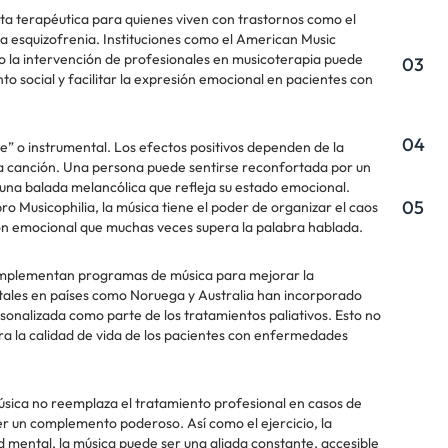
a terapéutica para quienes viven con trastornos como el
 la esquizofrenia. Instituciones como el American Music
la intervención de profesionales en musicoterapia puede
03
to social y facilitar la expresión emocional en pacientes con
04
e” o instrumental. Los efectos positivos dependen de la
la canción. Una persona puede sentirse reconfortada por un
 una balada melancólica que refleja su estado emocional.
05
bro Musicophilia, la música tiene el poder de organizar el caos
ón emocional que muchas veces supera la palabra hablada.
 implementan programas de música para mejorar la
itales en países como Noruega y Australia han incorporado
sonalizada como parte de los tratamientos paliativos. Esto no
ora la calidad de vida de los pacientes con enfermedades
úsica no reemplaza el tratamiento profesional en casos de
er un complemento poderoso. Así como el ejercicio, la
ud mental, la música puede ser una aliada constante, accesible