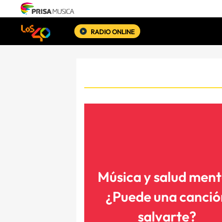
RADIO ONLINE
Música y salud ment
¿Puede una canció
salvarte?