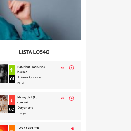
LISTA LOS40
Hate that I made you
love me
Ariana Grande
01
Petal
Me voy de ti (La
cumbia)
Dayanara
02
Terapia
Tuyo y nada más