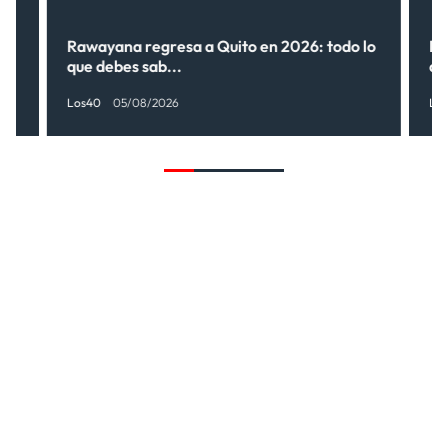
Rawayana regresa a Quito en 2026: todo lo
Ri
que debes sab...
de
Los40
05/08/2026
Lo