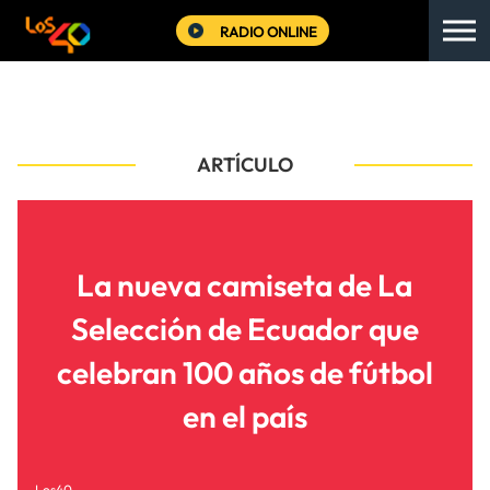
RADIO ONLINE
ARTÍCULO
La nueva camiseta de La
Selección de Ecuador que
celebran 100 años de fútbol
en el país
Los40