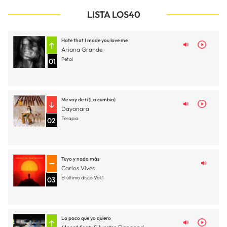
LISTA LOS40
Hate that I made you love me
Ariana Grande
Petal
01
Me voy de ti (La cumbia)
Dayanara
Terapia
02
Tuyo y nada más
Carlos Vives
El último disco Vol.1
03
Lo poco que yo quiero