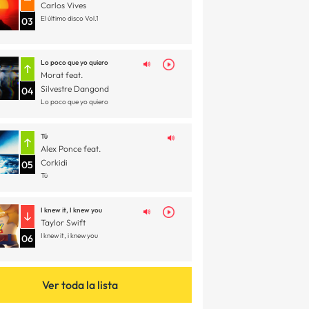
Carlos Vives
El último disco Vol.1
03
Lo poco que yo quiero
Morat feat.
Silvestre Dangond
04
Lo poco que yo quiero
Tú
Alex Ponce feat.
Corkidi
05
Tú
I knew it, I knew you
Taylor Swift
I knew it, i knew you
06
Ver toda la lista