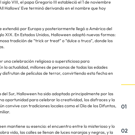
 siglo VIII, el papa Gregorio III estableció el 1 de noviembre
 All Hallows’ Eve terminó derivando en el nombre que hoy
d se extendió por Europa y posteriormente llegó a América del
siglo XIX. En Estados Unidos, Halloween adoptó nuevas formas:
mosa tradición de “trick or treat” o “dulce o truco”, donde los
as.
r una celebración religiosa o supersticiosa para
En la actualidad, millones de personas de todas las edades
 disfrutan de películas de terror, convirtiendo esta fecha en
a del Sur, Halloween ha sido adoptado principalmente por las
 oportunidad para celebrar la creatividad, los disfraces y la
01
ún convive con tradiciones locales como el Día de los Difuntos,
iliar.
een mantiene su esencia: el encuentro entre lo misterioso y lo
02
bra vida, las calles se llenan de luces naranjas y negras, y la