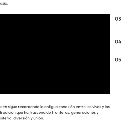
asía.
03
04
05
ween sigue recordando la antigua conexión entre los vivos y los
 tradición que ha trascendido fronteras, generaciones y
sterio, diversión y unión.