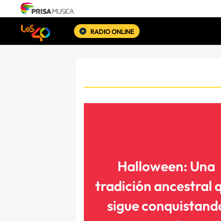
RADIO ONLINE
Halloween: Una
tradición ancestral 
sigue conquistand