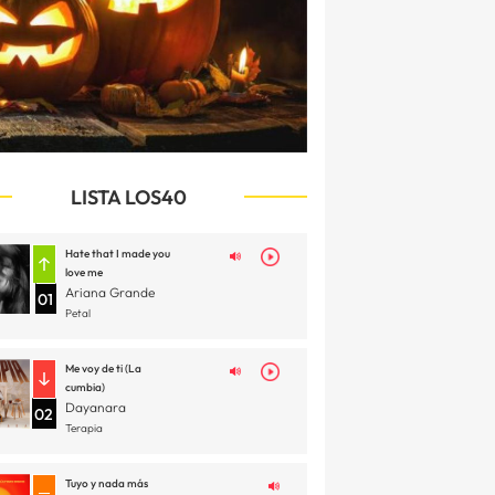
LISTA LOS40
Hate that I made you
love me
Ariana Grande
01
Petal
Me voy de ti (La
cumbia)
Dayanara
02
Terapia
Tuyo y nada más