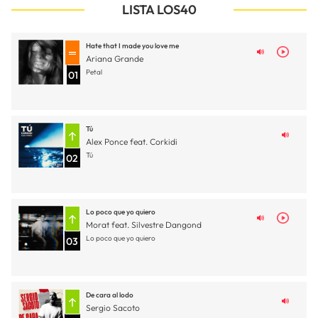
LISTA LOS40
Hate that I made you love me
Ariana Grande
Petal
01
Tú
Alex Ponce feat. Corkidi
Tú
02
Lo poco que yo quiero
Morat feat. Silvestre Dangond
Lo poco que yo quiero
03
De cara al lodo
Sergio Sacoto