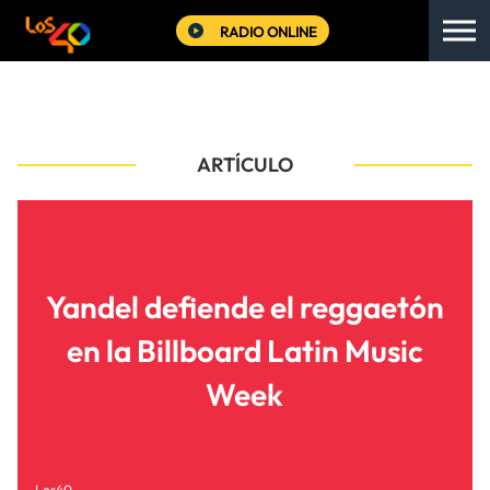
RADIO ONLINE
ARTÍCULO
Yandel defiende el reggaetón
en la Billboard Latin Music
Week
Los40