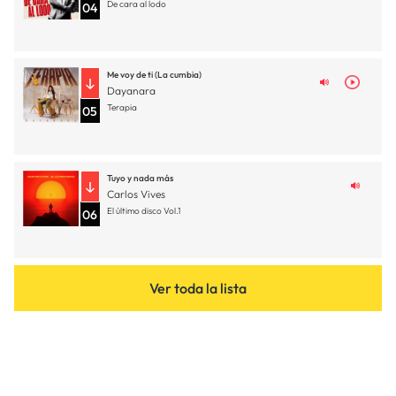
De cara al lodo
04
Me voy de ti (La cumbia)
Dayanara
Terapia
05
Tuyo y nada más
Carlos Vives
El último disco Vol.1
06
Ver toda la lista