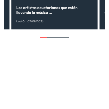
s”
Los artistas ecuatorianos que están
La
llevando la música ...
có
Los40
07/08/2026
Lo