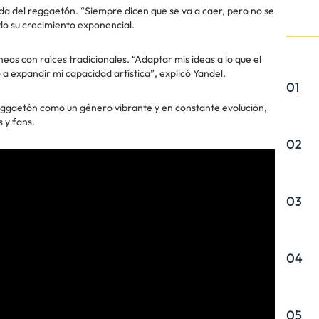
aída del reggaetón. “Siempre dicen que se va a caer, pero no se
do su crecimiento exponencial.
os con raíces tradicionales. “Adaptar mis ideas a lo que el
 expandir mi capacidad artística”, explicó Yandel.
01
 reggaetón como un género vibrante y en constante evolución,
 y fans.
02
03
04
05