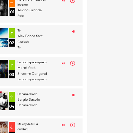
love me
Ariana Grande
01
Petal
Tú
Alex Ponce feat.
Corkidi
02
Tú
Lo poco que yo quiero
Morat feat.
Silvestre Dangond
03
Lo poco que yo quiero
De cara al lodo
Sergio Sacoto
De cara al lodo
04
Me voy de ti (La
cumbia)