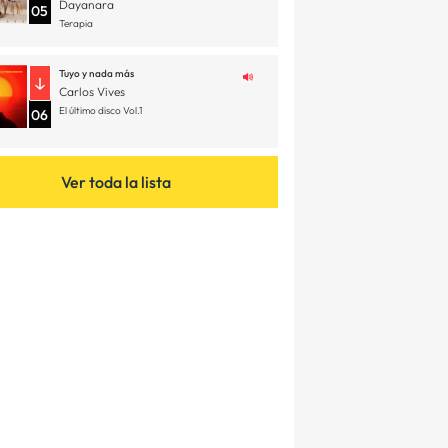
Dayanara
05
Terapia
Tuyo y nada más
Carlos Vives
El último disco Vol.1
06
Ver toda la lista