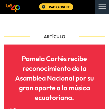
RADIO ONLINE
ARTÍCULO
Pamela Cortés recibe
reconocimiento de la
Asamblea Nacional por su
gran aporte a la música
ecuatoriana.
Los40