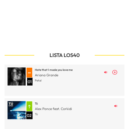
LISTA LOS40
Hate that I made you love me
Ariana Grande
Petal
01
Tú
Alex Ponce feat. Corkidi
Tú
02