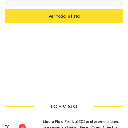
Ver toda la lista
LO + VISTO
Llacta Flow Festival 2026: el evento urbano
01
que reunirá a Beéle, Blessd, Omar Courtz y