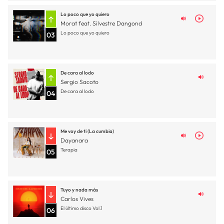
Lo poco que yo quiero
Morat feat. Silvestre Dangond
Lo poco que yo quiero
03
De cara al lodo
Sergio Sacoto
De cara al lodo
04
Me voy de ti (La cumbia)
Dayanara
Terapia
05
Tuyo y nada más
Carlos Vives
El último disco Vol.1
06