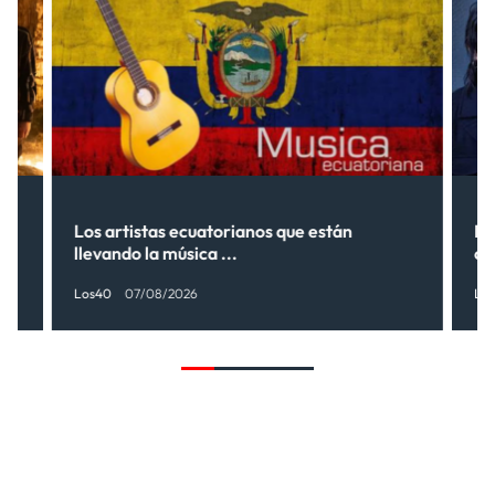
s”
Los artistas ecuatorianos que están
La
llevando la música ...
có
Los40
07/08/2026
Lo