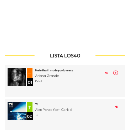
LISTA LOS40
Hate that I made you love me
Ariana Grande
Petal
01
Tú
Alex Ponce feat. Corkidi
Tú
02