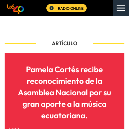
RADIO ONLINE
ARTÍCULO
Pamela Cortés recibe
reconocimiento de la
Asamblea Nacional por su
gran aporte a la música
ecuatoriana.
Los40