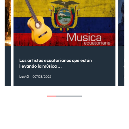
s”
Los artistas ecuatorianos que están
La
llevando la música ...
có
Los40
07/08/2026
Lo