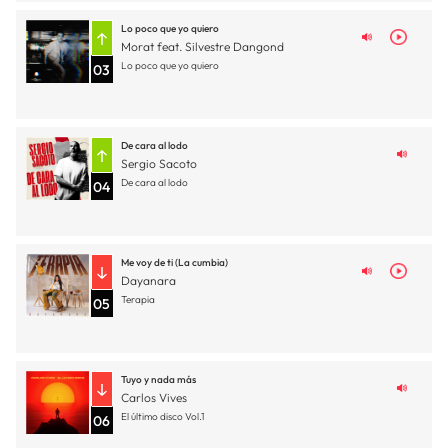
Lo poco que yo quiero
Morat feat. Silvestre Dangond
Lo poco que yo quiero
03
De cara al lodo
Sergio Sacoto
De cara al lodo
04
Me voy de ti (La cumbia)
Dayanara
Terapia
05
Tuyo y nada más
Carlos Vives
El último disco Vol.1
06