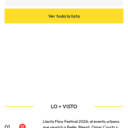
Ver toda la lista
LO + VISTO
Llacta Flow Festival 2026: el evento urbano
01
que reunirá a Beéle, Blessd, Omar Courtz y