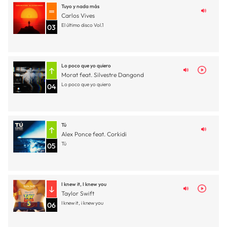
Tuyo y nada más
Carlos Vives
El último disco Vol.1
03
Lo poco que yo quiero
Morat feat. Silvestre Dangond
Lo poco que yo quiero
04
Tú
Alex Ponce feat. Corkidi
Tú
05
I knew it, I knew you
Taylor Swift
I knew it, i knew you
06