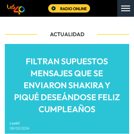
RADIO ONLINE
ACTUALIDAD
FILTRAN SUPUESTOS
MENSAJES QUE SE
ENVIARON SHAKIRA Y
PIQUÉ DESEÁNDOSE FELIZ
CUMPLEAÑOS
Los40
08/02/2024