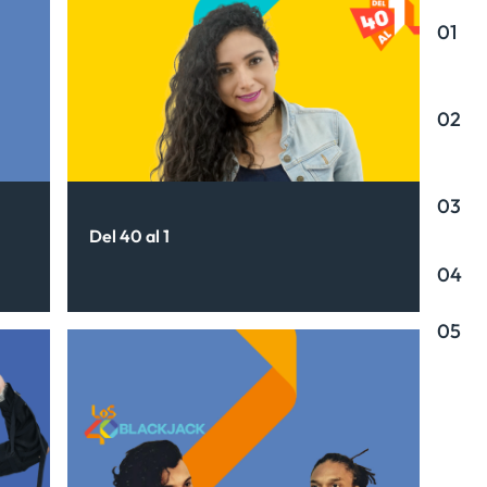
01
02
03
Del 40 al 1
04
05