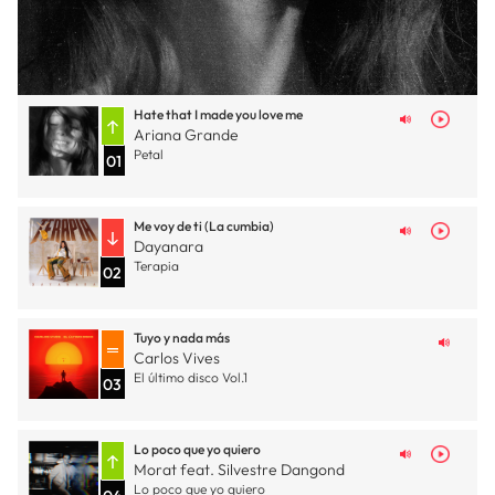
Hate that I made you love me
Ariana Grande
Petal
01
Me voy de ti (La cumbia)
Dayanara
Terapia
02
Tuyo y nada más
Carlos Vives
El último disco Vol.1
03
Lo poco que yo quiero
Morat feat. Silvestre Dangond
Lo poco que yo quiero