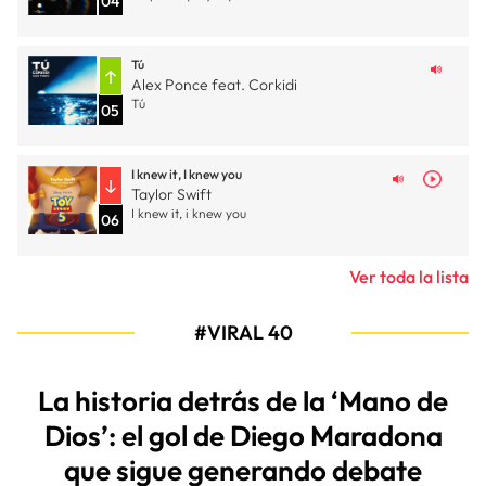
04
Tú
Alex Ponce feat. Corkidi
Tú
05
I knew it, I knew you
Taylor Swift
I knew it, i knew you
06
Ver toda la lista
#VIRAL 40
La historia detrás de la ‘Mano de
Dios’: el gol de Diego Maradona
que sigue generando debate