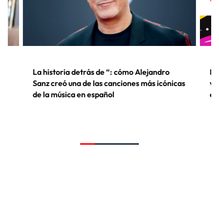
La historia detrás de “: cómo Alejandro
LO
Sanz creó una de las canciones más icónicas
ve
de la música en español
el