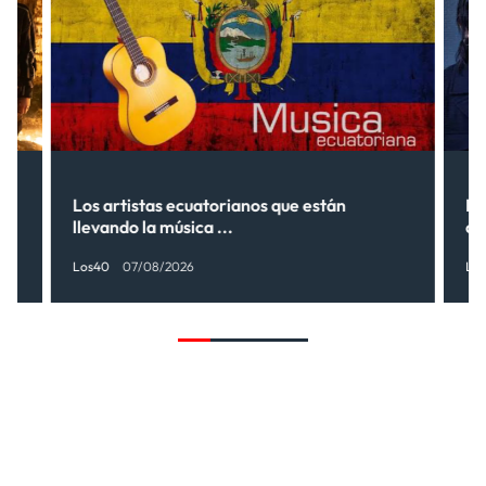
s”
Los artistas ecuatorianos que están
La
llevando la música ...
có
Los40
07/08/2026
Lo