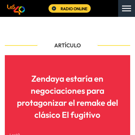
RADIO ONLINE
ARTÍCULO
Zendaya estaría en
negociaciones para
protagonizar el remake del
clásico El fugitivo
Los40