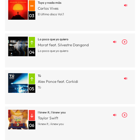
Tuyo y nada más
Carlos Vives
El último disco Vol.1
03
Lo poco que yo quiero
Morat feat. Silvestre Dangond
Lo poco que yo quiero
04
Tú
Alex Ponce feat. Corkidi
Tú
05
I knew it, I knew you
Taylor Swift
I knew it, i knew you
06