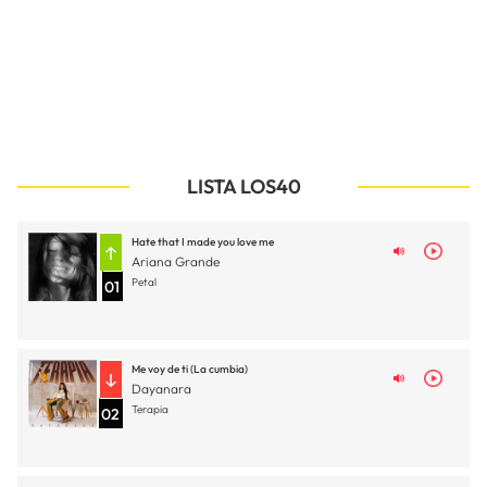
LISTA LOS40
Hate that I made you love me
Ariana Grande
Petal
01
Me voy de ti (La cumbia)
Dayanara
Terapia
02