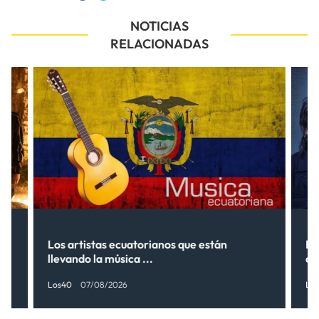
NOTICIAS
RELACIONADAS
s”
Los artistas ecuatorianos que están
La
llevando la música ...
có
Los40
07/08/2026
Lo