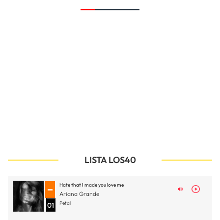
LISTA LOS40
Hate that I made you love me
Ariana Grande
Petal
01