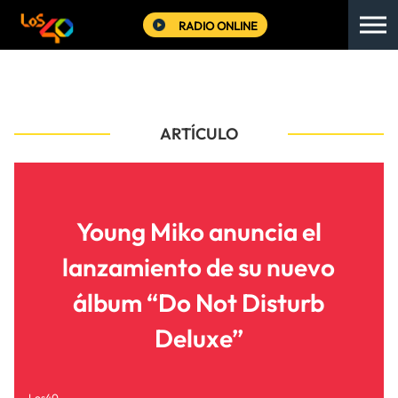
RADIO ONLINE
ARTÍCULO
Young Miko anuncia el
lanzamiento de su nuevo
álbum “Do Not Disturb
Deluxe”
Los40