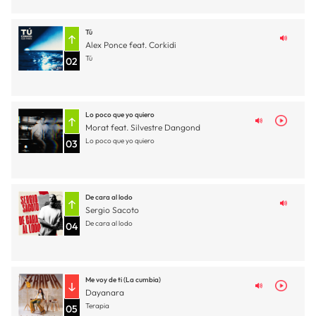
Tú
Alex Ponce feat. Corkidi
Tú
02
Lo poco que yo quiero
Morat feat. Silvestre Dangond
Lo poco que yo quiero
03
De cara al lodo
Sergio Sacoto
De cara al lodo
04
Me voy de ti (La cumbia)
Dayanara
Terapia
05