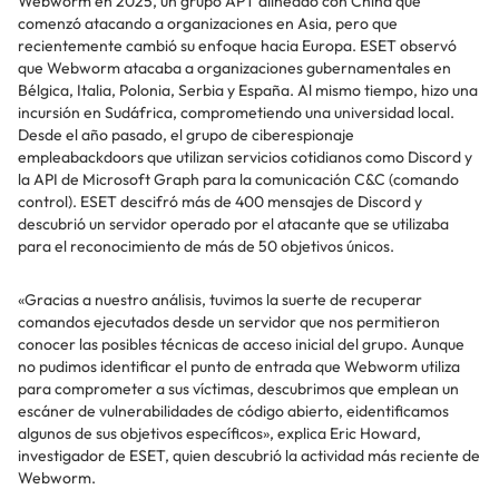
Webworm en 2025, un grupo APT alineado con China que
comenzó atacando a organizaciones en Asia, pero que
recientemente cambió su enfoque hacia Europa. ESET observó
que Webworm atacaba a organizaciones gubernamentales en
Bélgica, Italia, Polonia, Serbia y España. Al mismo tiempo, hizo una
incursión en Sudáfrica, comprometiendo una universidad local.
Desde el año pasado, el grupo de ciberespionaje
empleabackdoors que utilizan servicios cotidianos como Discord y
la API de Microsoft Graph para la comunicación C&C (comando
control). ESET descifró más de 400 mensajes de Discord y
descubrió un servidor operado por el atacante que se utilizaba
para el reconocimiento de más de 50 objetivos únicos.
«Gracias a nuestro análisis, tuvimos la suerte de recuperar
comandos ejecutados desde un servidor que nos permitieron
conocer las posibles técnicas de acceso inicial del grupo. Aunque
no pudimos identificar el punto de entrada que Webworm utiliza
para comprometer a sus víctimas, descubrimos que emplean un
escáner de vulnerabilidades de código abierto, eidentificamos
algunos de sus objetivos específicos», explica Eric Howard,
investigador de ESET, quien descubrió la actividad más reciente de
Webworm.