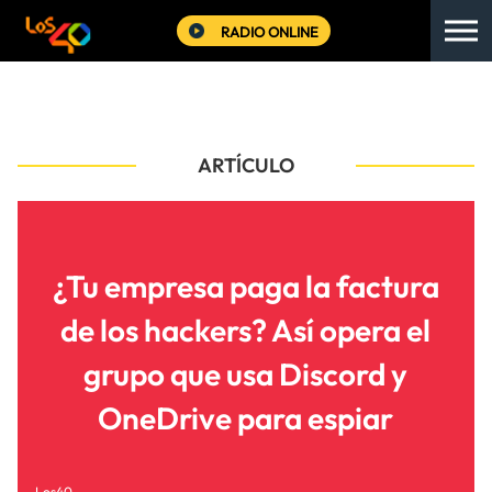
RADIO ONLINE
ARTÍCULO
¿Tu empresa paga la factura
de los hackers? Así opera el
grupo que usa Discord y
OneDrive para espiar
Los40