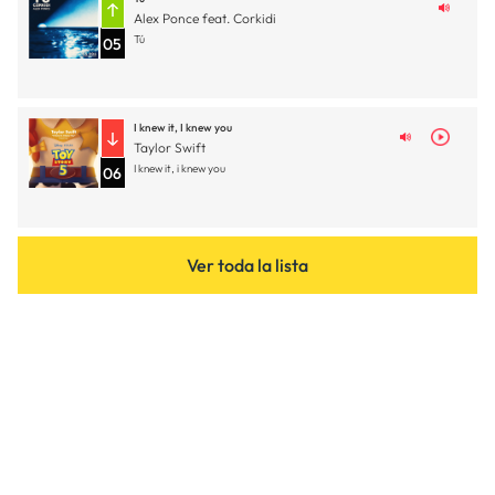
Alex Ponce feat. Corkidi
Tú
05
I knew it, I knew you
Taylor Swift
I knew it, i knew you
06
Ver toda la lista