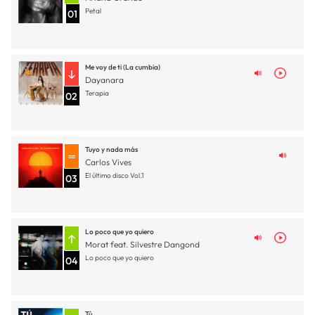
Petal
01
Me voy de ti (La cumbia)
Dayanara
Terapia
02
Tuyo y nada más
Carlos Vives
El último disco Vol.1
03
Lo poco que yo quiero
Morat feat. Silvestre Dangond
Lo poco que yo quiero
04
Tú