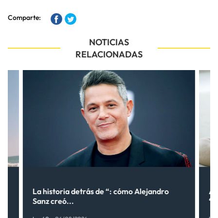
Comparte:
NOTICIAS
RELACIONADAS
lo
La historia detrás de “: cómo Alejandro
Al
Sanz creó...
“¿