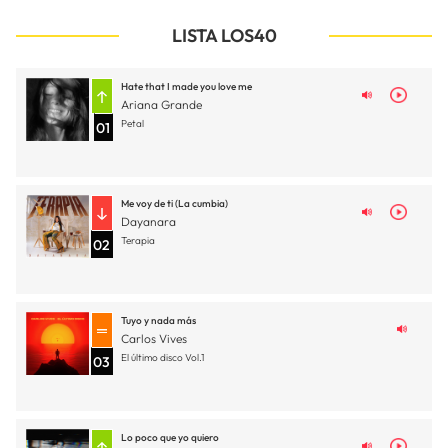
LISTA LOS40
Hate that I made you love me
Ariana Grande
Petal
01
Me voy de ti (La cumbia)
Dayanara
Terapia
02
Tuyo y nada más
Carlos Vives
El último disco Vol.1
03
Lo poco que yo quiero