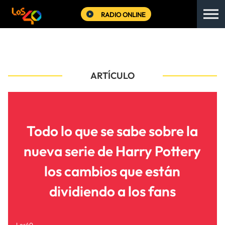
RADIO ONLINE
ARTÍCULO
Todo lo que se sabe sobre la
nueva serie de Harry Pottery
los cambios que están
dividiendo a los fans
Los40