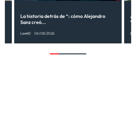
lo
La historia detrás de “: cómo Alejandro
Al
Sanz creó...
“¿
Los40
06/08/2026
Lo