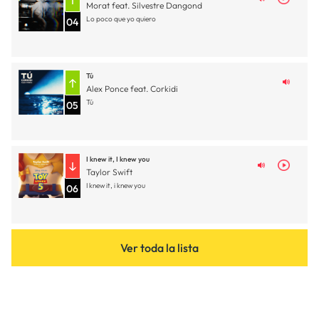
Morat feat. Silvestre Dangond
Lo poco que yo quiero
04
Tú
Alex Ponce feat. Corkidi
Tú
05
I knew it, I knew you
Taylor Swift
I knew it, i knew you
06
Ver toda la lista