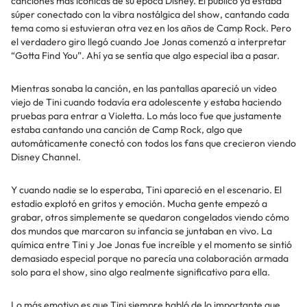
canciones más icónicas de su época Disney. El público ya estaba
súper conectado con la vibra nostálgica del show, cantando cada
tema como si estuvieran otra vez en los años de Camp Rock. Pero
el verdadero giro llegó cuando Joe Jonas comenzó a interpretar
“Gotta Find You”. Ahí ya se sentía que algo especial iba a pasar.
Mientras sonaba la canción, en las pantallas apareció un video
viejo de Tini cuando todavía era adolescente y estaba haciendo
pruebas para entrar a Violetta. Lo más loco fue que justamente
estaba cantando una canción de Camp Rock, algo que
automáticamente conectó con todos los fans que crecieron viendo
Disney Channel.
Y cuando nadie se lo esperaba, Tini apareció en el escenario. El
estadio explotó en gritos y emoción. Mucha gente empezó a
grabar, otros simplemente se quedaron congelados viendo cómo
dos mundos que marcaron su infancia se juntaban en vivo. La
química entre Tini y Joe Jonas fue increíble y el momento se sintió
demasiado especial porque no parecía una colaboración armada
solo para el show, sino algo realmente significativo para ella.
Lo más emotivo es que Tini siempre habló de lo importante que