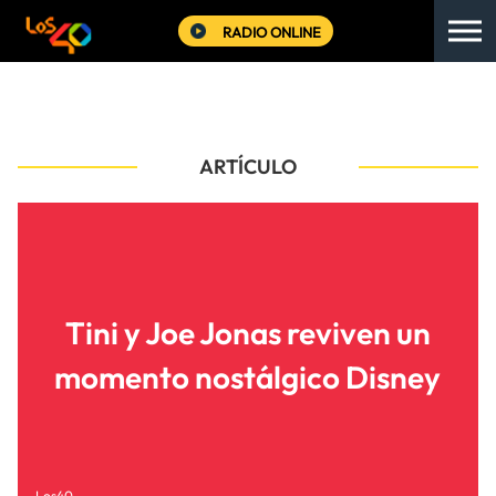
RADIO ONLINE
ARTÍCULO
Tini y Joe Jonas reviven un
momento nostálgico Disney
Los40