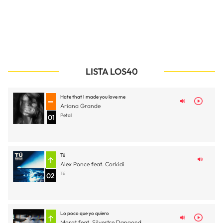
LISTA LOS40
Hate that I made you love me
Ariana Grande
Petal
01
Tú
Alex Ponce feat. Corkidi
Tú
02
Lo poco que yo quiero
Morat feat. Silvestre Dangond