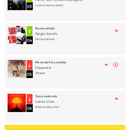
Lo poco que yo quiero
03
De cara al lodo
Sergio Sacoto
De cara al lodo
04
Me voy de ti (La cumbia)
Dayanara
Terapia
05
Tuyo y nada más
Carlos Vives
El último disco Vol.1
06