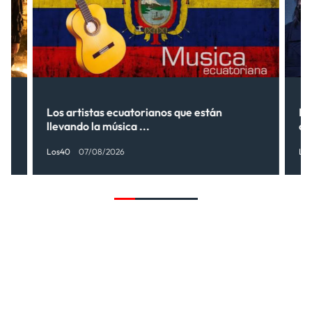
s”
Los artistas ecuatorianos que están
La
llevando la música ...
có
Los40
07/08/2026
Lo