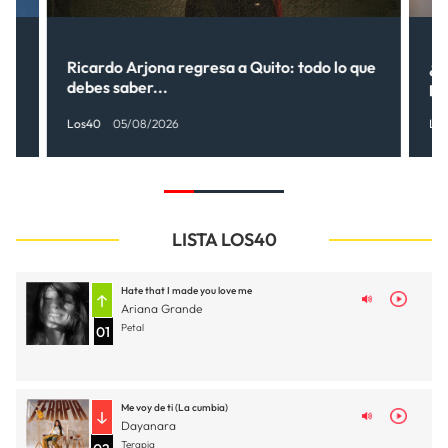
Ricardo Arjona regresa a Quito: todo lo que
¿S
debes saber...
pr
Los40
05/08/2026
Lo
LISTA LOS40
Hate that I made you love me
Ariana Grande
Petal
01
Me voy de ti (La cumbia)
Dayanara
Terapia