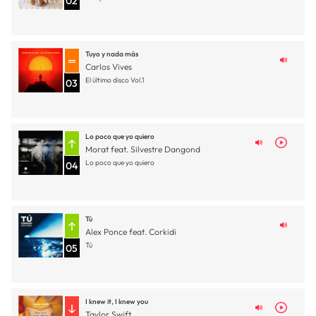
02
Tuyo y nada más
Carlos Vives
El último disco Vol.1
03
Lo poco que yo quiero
Morat feat. Silvestre Dangond
Lo poco que yo quiero
04
Tú
Alex Ponce feat. Corkidi
Tú
05
I knew it, I knew you
Taylor Swift