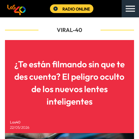
RADIO ONLINE
VIRAL-40
¿Te están filmando sin que te
des cuenta? El peligro oculto
de los nuevos lentes
inteligentes
Los40
22/05/2026