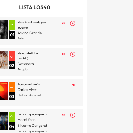
LISTA LOS40
Hate that I made you
love me
Ariana Grande
01
Petal
Me voy de ti (La
cumbia)
Dayanara
02
Terapia
Tuyo y nada más
Carlos Vives
El último disco Vol.1
03
Lo poco que yo quiero
Morat feat.
Silvestre Dangond
04
Lo poco que yo quiero