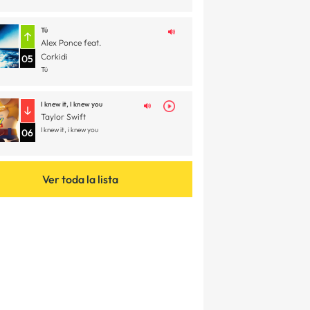
Tú
Alex Ponce feat.
Corkidi
05
Tú
I knew it, I knew you
Taylor Swift
I knew it, i knew you
06
Ver toda la lista