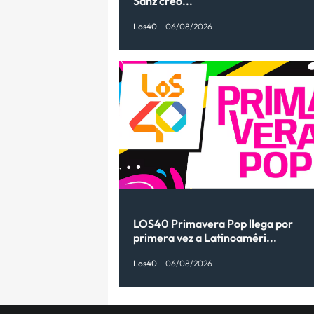
Sanz creó...
Los40
06/08/2026
LOS40 Primavera Pop llega por
primera vez a Latinoaméri...
Los40
06/08/2026