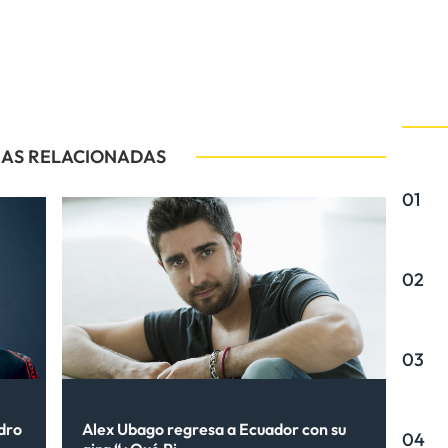
IAS RELACIONADAS
01
02
03
ndro
Alex Ubago regresa a Ecuador con su
04