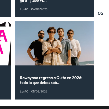
gira “¿Qué Pi...
Los40
06/08/2026
05
Rawayana regresa a Quito en 2026:
todo lo que debes sab...
Los40
05/08/2026