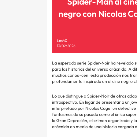
Spider-Man al cin
negro con Nicolas C
Los40
13/02/2026
La esperada serie Spider-Noir ha revelado su
para las historias del universo arácnido. A d
muchos conos¬cen, esta producción nos trans
profundamente inspirada en el cine negro 
Lo que distingue a Spider-Noir de otras ad
introspectivo. En lugar de presentar a un jove
interpretado por Nicolas Cage, un detective
fantasmas de su pasado como el único super
la Gran Depresión, el crimen organizado y la
arácnida en medio de una historia cargada d