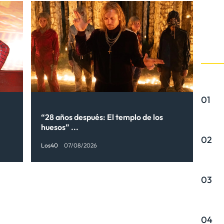
01
“28 años después: El templo de los
huesos” ...
02
Los40
07/08/2026
03
04