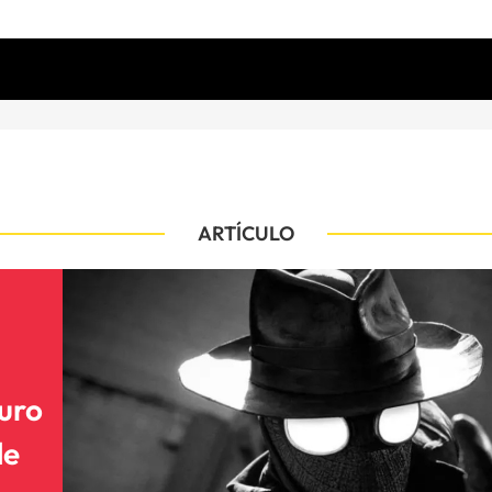
ARTÍCULO
curo
de