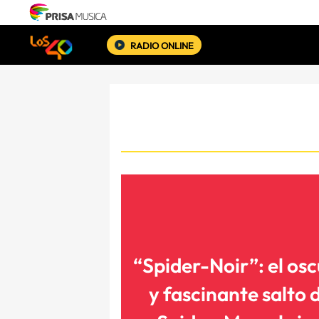
RADIO ONLINE
“Spider-Noir”: el os
y fascinante salto 