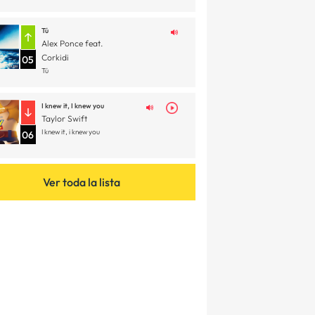
Tú
Alex Ponce feat.
Corkidi
05
Tú
I knew it, I knew you
Taylor Swift
I knew it, i knew you
06
Ver toda la lista