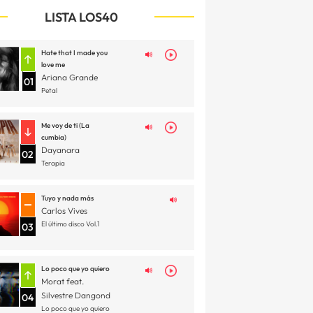
LISTA LOS40
Hate that I made you
love me
Ariana Grande
01
Petal
Me voy de ti (La
cumbia)
Dayanara
02
Terapia
Tuyo y nada más
Carlos Vives
El último disco Vol.1
03
Lo poco que yo quiero
Morat feat.
Silvestre Dangond
04
Lo poco que yo quiero