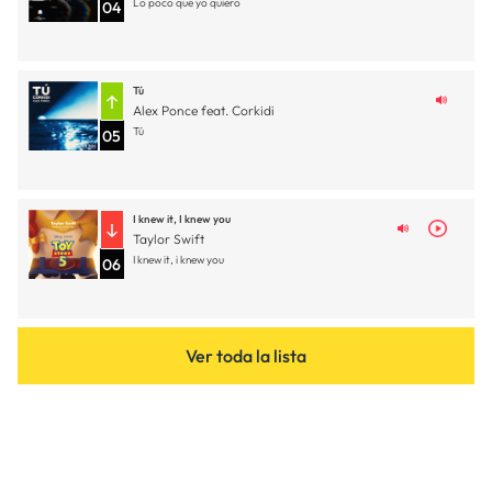
Lo poco que yo quiero
04
Tú
Alex Ponce feat. Corkidi
Tú
05
I knew it, I knew you
Taylor Swift
I knew it, i knew you
06
Ver toda la lista