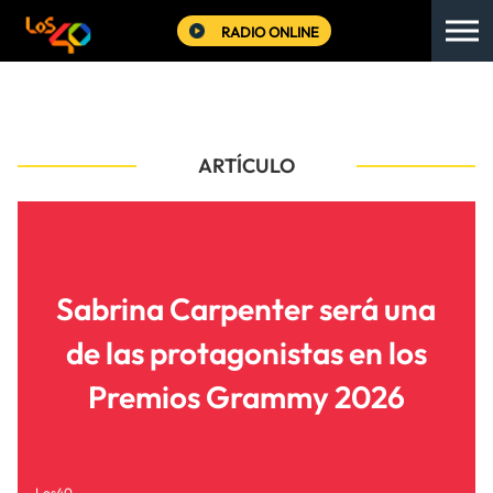
RADIO ONLINE
ARTÍCULO
Sabrina Carpenter será una
de las protagonistas en los
Premios Grammy 2026
Los40