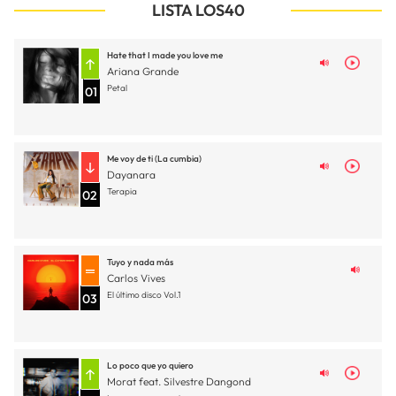
LISTA LOS40
Hate that I made you love me
Ariana Grande
Petal
01
Me voy de ti (La cumbia)
Dayanara
Terapia
02
Tuyo y nada más
Carlos Vives
El último disco Vol.1
03
Lo poco que yo quiero
Morat feat. Silvestre Dangond