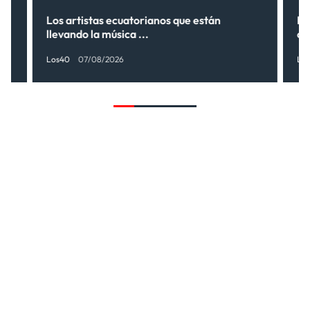
s”
Los artistas ecuatorianos que están
La
llevando la música ...
có
Los40
07/08/2026
Lo