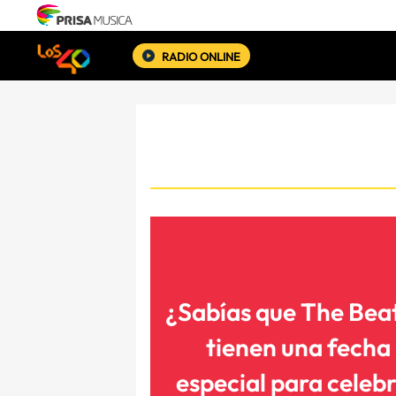
RADIO ONLINE
¿Sabías que The Bea
tienen una fecha
especial para celeb