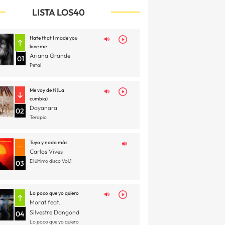
LISTA LOS40
Hate that I made you
love me
Ariana Grande
01
Petal
Me voy de ti (La
cumbia)
Dayanara
02
Terapia
Tuyo y nada más
Carlos Vives
El último disco Vol.1
03
Lo poco que yo quiero
Morat feat.
Silvestre Dangond
04
Lo poco que yo quiero