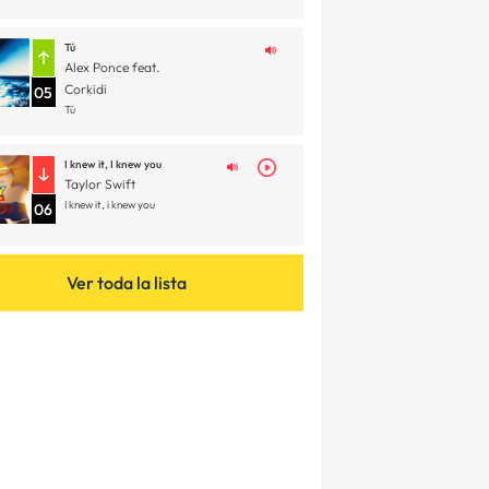
Tú
Alex Ponce feat.
Corkidi
05
Tú
I knew it, I knew you
Taylor Swift
I knew it, i knew you
06
Ver toda la lista