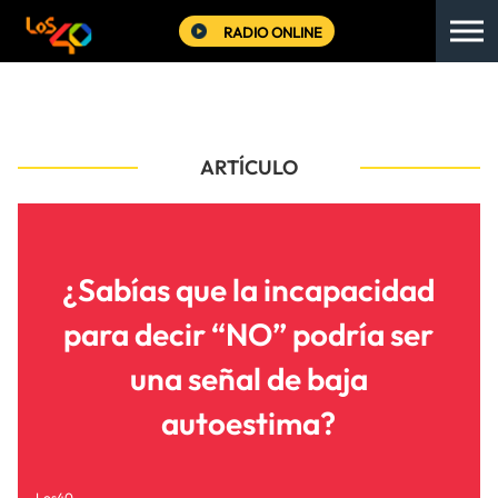
RADIO ONLINE
ARTÍCULO
¿Sabías que la incapacidad
para decir “NO” podría ser
una señal de baja
autoestima?
Los40