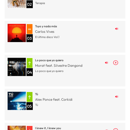
Terapia
02
Tuyo y nada más
Carlos Vives
El último disco Vol.1
03
Lo poco que yo quiero
Morat feat. Silvestre Dangond
Lo poco que yo quiero
04
Tú
Alex Ponce feat. Corkidi
Tú
05
I knew it, I knew you