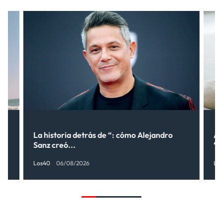
lo
La historia detrás de “: cómo Alejandro
Al
Sanz creó...
“¿
Los40
06/08/2026
Lo