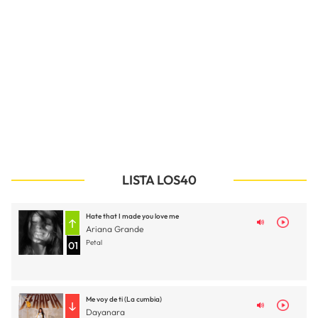
LISTA LOS40
Hate that I made you love me
Ariana Grande
Petal
01
Me voy de ti (La cumbia)
Dayanara