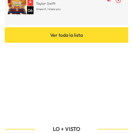
Taylor Swift
I knew it, i knew you
06
Ver toda la lista
LO + VISTO