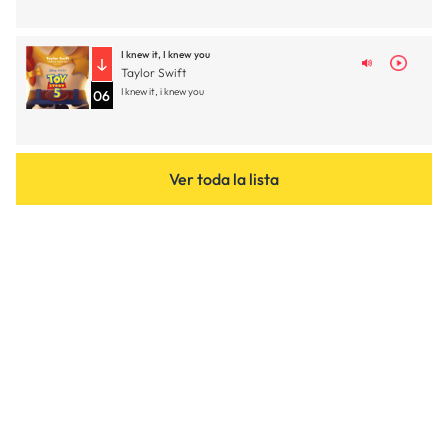
I knew it, I knew you
Taylor Swift
I knew it, i knew you
06
Ver toda la lista