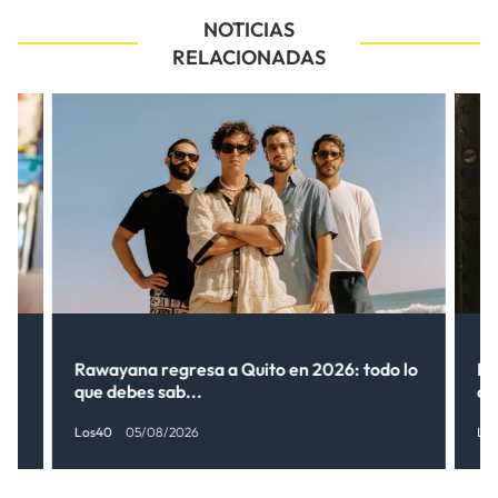
NOTICIAS
RELACIONADAS
Rawayana regresa a Quito en 2026: todo lo
Ri
que debes sab...
de
Los40
05/08/2026
Lo