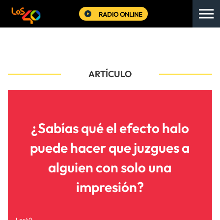
RADIO ONLINE
ARTÍCULO
¿Sabías qué el efecto halo
puede hacer que juzgues a
alguien con solo una
impresión?
Los40