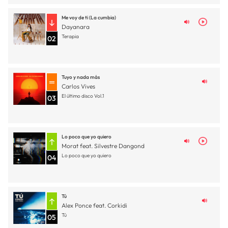
Me voy de ti (La cumbia)
Dayanara
Terapia
02
Tuyo y nada más
Carlos Vives
El último disco Vol.1
03
Lo poco que yo quiero
Morat feat. Silvestre Dangond
Lo poco que yo quiero
04
Tú
Alex Ponce feat. Corkidi
Tú
05