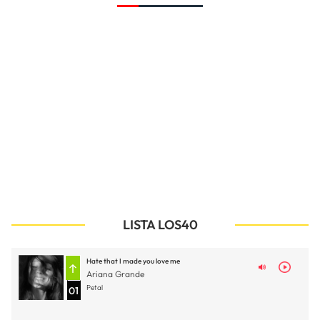
LISTA LOS40
Hate that I made you love me
Ariana Grande
Petal
01