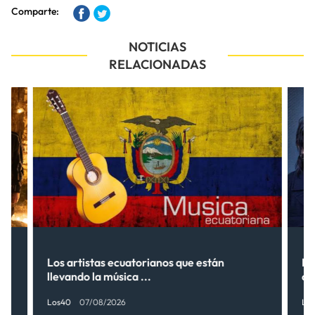
Comparte:
NOTICIAS
RELACIONADAS
s”
Los artistas ecuatorianos que están
La
llevando la música ...
có
Los40
07/08/2026
Lo