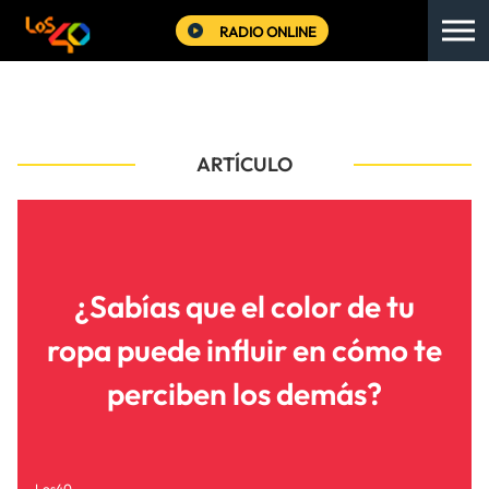
RADIO ONLINE
ARTÍCULO
¿Sabías que el color de tu
ropa puede influir en cómo te
perciben los demás?
Los40