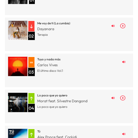
01
Me voy de ti (La cumbia)
Dayanara
Terapia
02
Tuyo y nada más
Carlos Vives
El último disco Vol.1
03
Lo poco que yo quiero
Morat feat. Silvestre Dangond
Lo poco que yo quiero
04
Tú
Alex Ponce feat. Corkidi