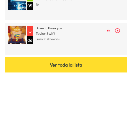
Tú
05
I knew it, I knew you
Taylor Swift
I knew it, i knew you
06
Ver toda la lista