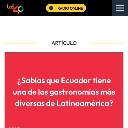
RADIO ONLINE
ARTÍCULO
¿Sabías que Ecuador tiene
una de las gastronomías más
diversas de Latinoamérica?
Los40