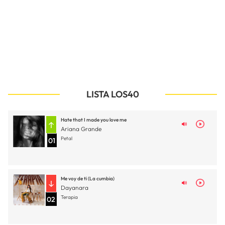
LISTA LOS40
Hate that I made you love me
Ariana Grande
Petal
01
Me voy de ti (La cumbia)
Dayanara
Terapia
02