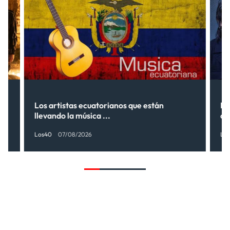
s”
Los artistas ecuatorianos que están
La
llevando la música ...
có
Los40
07/08/2026
Lo