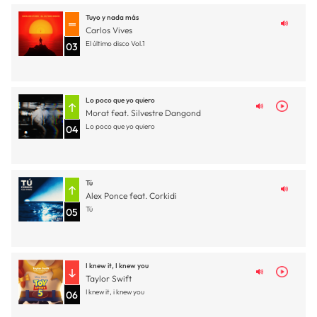
Tuyo y nada más
Carlos Vives
El último disco Vol.1
03
Lo poco que yo quiero
Morat feat. Silvestre Dangond
Lo poco que yo quiero
04
Tú
Alex Ponce feat. Corkidi
Tú
05
I knew it, I knew you
Taylor Swift
I knew it, i knew you
06