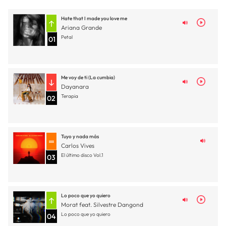
Hate that I made you love me
Ariana Grande
Petal
01
Me voy de ti (La cumbia)
Dayanara
Terapia
02
Tuyo y nada más
Carlos Vives
El último disco Vol.1
03
Lo poco que yo quiero
Morat feat. Silvestre Dangond
Lo poco que yo quiero
04