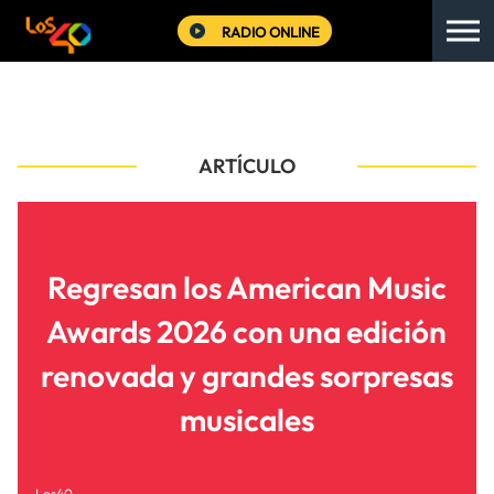
RADIO ONLINE
ARTÍCULO
Regresan los American Music
Awards 2026 con una edición
renovada y grandes sorpresas
musicales
Los40