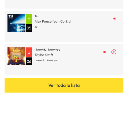
Tú
Alex Ponce feat. Corkidi
Tú
05
I knew it, I knew you
Taylor Swift
I knew it, i knew you
06
Ver toda la lista