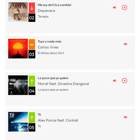
Me voy de ti (La cumbia)
Dayanara
Terapia
02
Tuyo y nada más
Carlos Vives
El último disco Vol.1
03
Lo poco que yo quiero
Morat feat. Silvestre Dangond
Lo poco que yo quiero
04
Tú
Alex Ponce feat. Corkidi
Tú
05