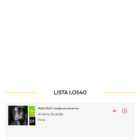
LISTA LOS40
Hate that I made you love me
Ariana Grande
Petal
01