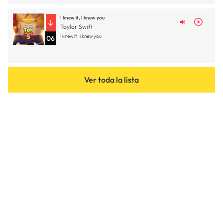
I knew it, I knew you
Taylor Swift
I knew it, i knew you
06
Ver toda la lista