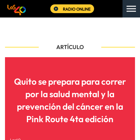
RADIO ONLINE
ARTÍCULO
Quito se prepara para correr
por la salud mental y la
prevención del cáncer en la
Pink Route 4ta edición
Los40