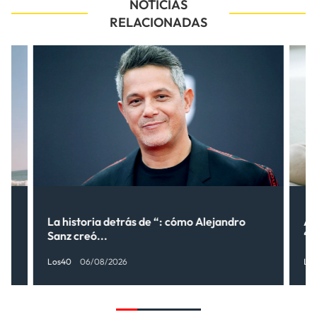
NOTICIAS
RELACIONADAS
lo
La historia detrás de “: cómo Alejandro
Al
Sanz creó...
“¿
Los40
06/08/2026
Lo