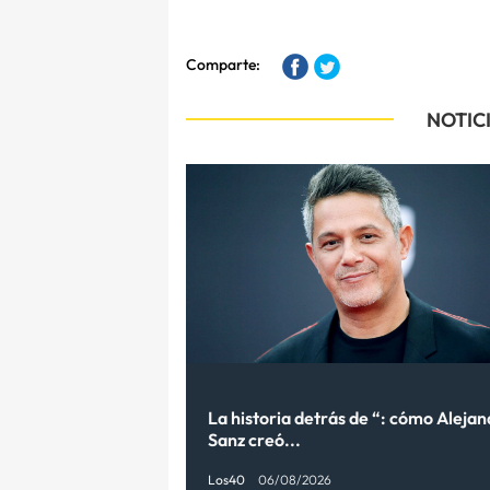
Comparte:
NOTIC
La historia detrás de “: cómo Aleja
Sanz creó...
Los40
06/08/2026