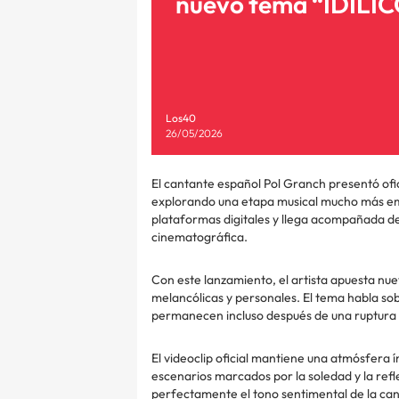
nuevo tema “IDÍLI
Los40
26/05/2026
El cantante español Pol Granch presentó ofici
explorando una etapa musical mucho más emoc
plataformas digitales y llega acompañada de 
cinematográfica.
Con este lanzamiento, el artista apuesta nu
melancólicas y personales. El tema habla sob
permanecen incluso después de una ruptura 
El videoclip oficial mantiene una atmósfera 
escenarios marcados por la soledad y la ref
perfectamente el tono sentimental de la canci