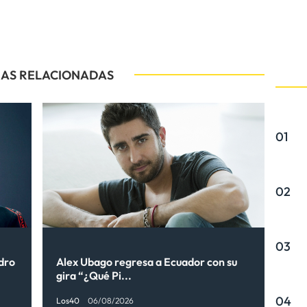
IAS RELACIONADAS
01
02
03
ndro
Alex Ubago regresa a Ecuador con su
gira “¿Qué Pi...
04
Los40
06/08/2026