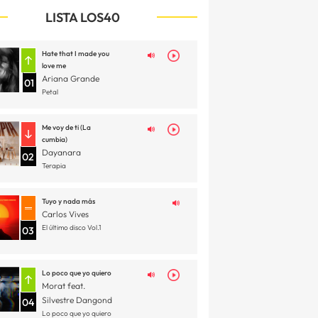
LISTA LOS40
Hate that I made you
love me
Ariana Grande
01
Petal
Me voy de ti (La
cumbia)
Dayanara
02
Terapia
Tuyo y nada más
Carlos Vives
El último disco Vol.1
03
Lo poco que yo quiero
Morat feat.
Silvestre Dangond
04
Lo poco que yo quiero