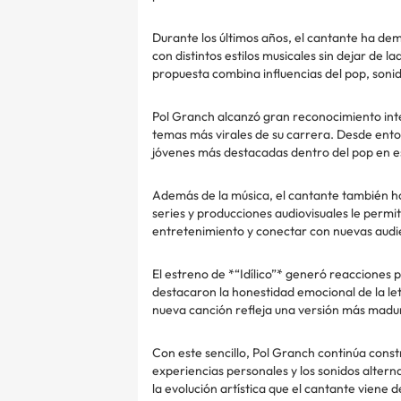
Durante los últimos años, el cantante ha de
con distintos estilos musicales sin dejar de l
propuesta combina influencias del pop, soni
Pol Granch alcanzó gran reconocimiento inte
temas más virales de su carrera. Desde enton
jóvenes más destacadas dentro del pop en e
Además de la música, el cantante también ha
series y producciones audiovisuales le permit
entretenimiento y conectar con nuevas audi
El estreno de *“Idílico”* generó reacciones 
destacaron la honestidad emocional de la letr
nueva canción refleja una versión más madura
Con este sencillo, Pol Granch continúa cons
experiencias personales y los sonidos alterna
la evolución artística que el cantante viene 