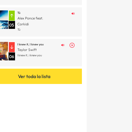
Tú
Alex Ponce feat.
Corkidi
05
Tú
I knew it, I knew you
Taylor Swift
I knew it, i knew you
06
Ver toda la lista