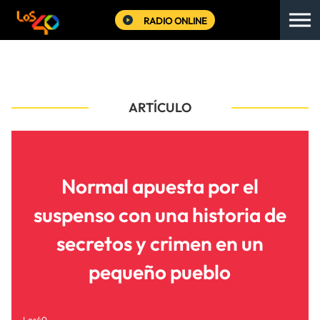
RADIO ONLINE
ARTÍCULO
Normal apuesta por el
suspenso con una historia de
secretos y crimen en un
pequeño pueblo
Los40