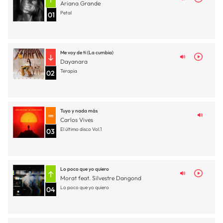
Ariana Grande
Petal
01
Me voy de ti (La cumbia)
Dayanara
Terapia
02
Tuyo y nada más
Carlos Vives
El último disco Vol.1
03
Lo poco que yo quiero
Morat feat. Silvestre Dangond
Lo poco que yo quiero
04