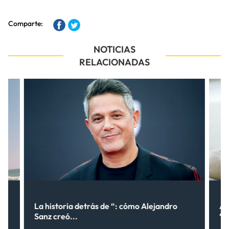
Comparte:
NOTICIAS
RELACIONADAS
lo
La historia detrás de “: cómo Alejandro
Al
Sanz creó...
“¿