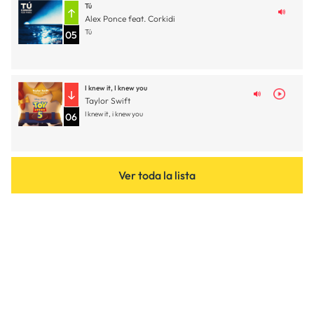
Tú
Alex Ponce feat. Corkidi
Tú
05
I knew it, I knew you
Taylor Swift
I knew it, i knew you
06
Ver toda la lista