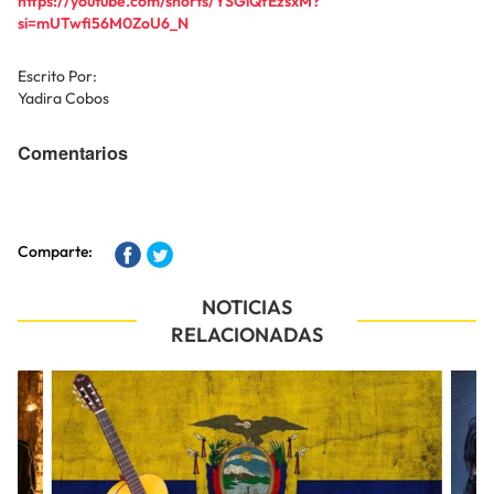
https://youtube.com/shorts/YSGlQfEzsxM?
si=mUTwfi56M0ZoU6_N
Escrito Por:
Yadira Cobos
Comentarios
Comparte:
NOTICIAS
RELACIONADAS