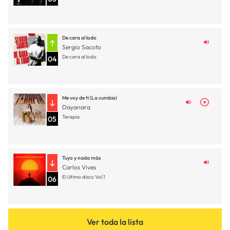
De cara al lodo
Sergio Sacoto
De cara al lodo
04
Me voy de ti (La cumbia)
Dayanara
Terapia
05
Tuyo y nada más
Carlos Vives
El último disco Vol.1
06
Ver toda la lista