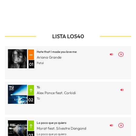
LISTA LOS40
Hate that I made you love me
Ariana Grande
Petal
01
Tú
Alex Ponce feat. Corkidi
Tú
02
Lo poco que yo quiero
Morat feat. Silvestre Dangond
Lo poco que yo quiero
03