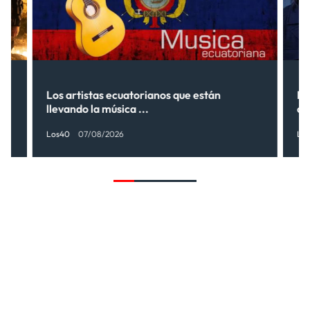
s”
Los artistas ecuatorianos que están
La
llevando la música ...
có
Los40
07/08/2026
Lo