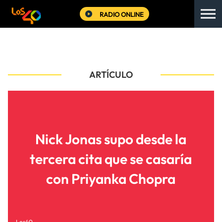
RADIO ONLINE
ARTÍCULO
Nick Jonas supo desde la
tercera cita que se casaría
con Priyanka Chopra
Los40