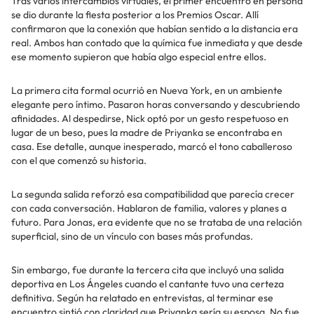
Tras varios intercambios virtuales, el primer encuentro en persona
se dio durante la fiesta posterior a los Premios Oscar. Allí
confirmaron que la conexión que habían sentido a la distancia era
real. Ambos han contado que la química fue inmediata y que desde
ese momento supieron que había algo especial entre ellos.
La primera cita formal ocurrió en Nueva York, en un ambiente
elegante pero íntimo. Pasaron horas conversando y descubriendo
afinidades. Al despedirse, Nick optó por un gesto respetuoso en
lugar de un beso, pues la madre de Priyanka se encontraba en
casa. Ese detalle, aunque inesperado, marcó el tono caballeroso
con el que comenzó su historia.
La segunda salida reforzó esa compatibilidad que parecía crecer
con cada conversación. Hablaron de familia, valores y planes a
futuro. Para Jonas, era evidente que no se trataba de una relación
superficial, sino de un vínculo con bases más profundas.
Sin embargo, fue durante la tercera cita que incluyó una salida
deportiva en Los Ángeles cuando el cantante tuvo una certeza
definitiva. Según ha relatado en entrevistas, al terminar ese
encuentro sintió con claridad que Priyanka sería su esposa. No fue