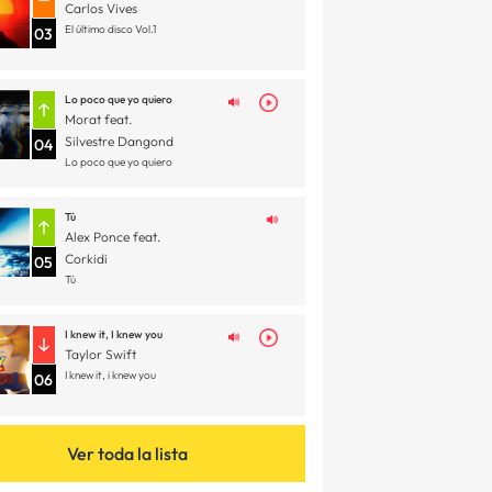
Carlos Vives
El último disco Vol.1
03
Lo poco que yo quiero
Morat feat.
Silvestre Dangond
04
Lo poco que yo quiero
Tú
Alex Ponce feat.
Corkidi
05
Tú
I knew it, I knew you
Taylor Swift
I knew it, i knew you
06
Ver toda la lista