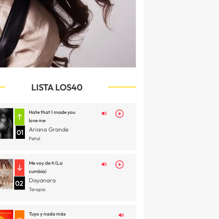
LISTA LOS40
Hate that I made you
love me
Ariana Grande
01
Petal
Me voy de ti (La
cumbia)
Dayanara
02
Terapia
Tuyo y nada más