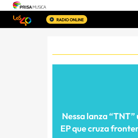
RADIO ONLINE
Nessa lanza “TNT” 
EP que cruza fronte