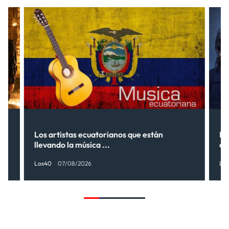
s”
Los artistas ecuatorianos que están
La
llevando la música ...
có
Los40
07/08/2026
Lo