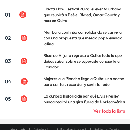
Llacta Flow Festival 2026: el evento urbano
01
que reunirá a Beéle, Blessd, Omar Courtz y
más en Quito
Mar Lara continúa consolidando su carrera
02
con una propuesta que mezcla pop y esencia
latina
Ricardo Arjona regresa a Quito: todo lo que
03
debes saber sobre su esperado concierto en
Ecuador
Mujeres a la Plancha llega a Quito: una noche
04
para cantar, recordar y sentirlo todo
La curiosa historia de por qué Elvis Presley
05
nunca realizó una gira fuera de Norteamérica
Ver toda la lista
Mapa web
Aviso legal
Política de privacidad
Política de Cookies