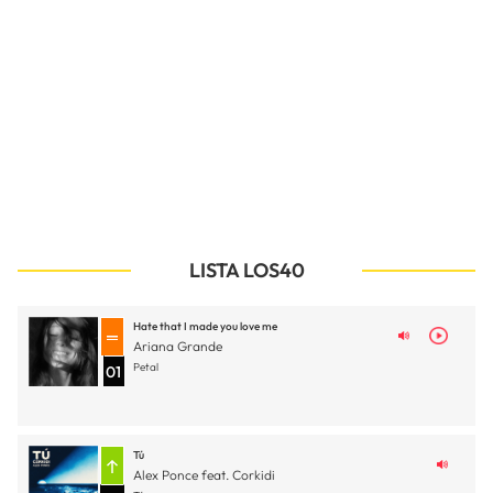
LISTA LOS40
Hate that I made you love me
Ariana Grande
Petal
01
Tú
Alex Ponce feat. Corkidi