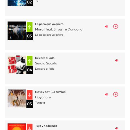
Tú
02
Lo poco que yo quiero
Morat feat. Silvestre Dangond
Lo poco que yo quiero
03
De cara al lodo
Sergio Sacoto
De cara al lodo
04
Me voy de ti (La cumbia)
Dayanara
Terapia
05
Tuyo y nada más