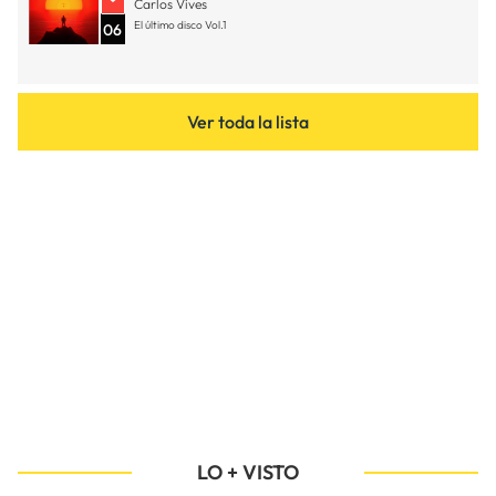
Carlos Vives
El último disco Vol.1
06
Ver toda la lista
LO + VISTO