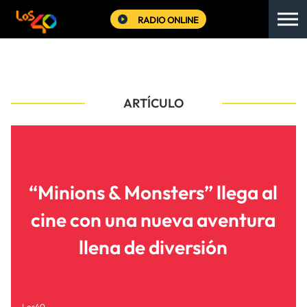
RADIO ONLINE
ARTÍCULO
“Minions & Monsters” llega al
cine con una nueva aventura
llena de diversión
Los40