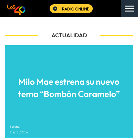
RADIO ONLINE
ACTUALIDAD
Milo Mae estrena su nuevo
tema “Bombón Caramelo”
Los40
07/01/2026