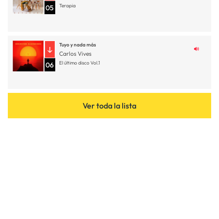
Terapia
05
Tuyo y nada más
Carlos Vives
El último disco Vol.1
06
Ver toda la lista