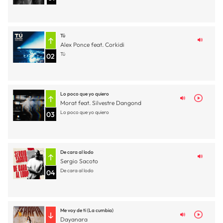
Tú
Alex Ponce feat. Corkidi
Tú
02
Lo poco que yo quiero
Morat feat. Silvestre Dangond
Lo poco que yo quiero
03
De cara al lodo
Sergio Sacoto
De cara al lodo
04
Me voy de ti (La cumbia)
Dayanara