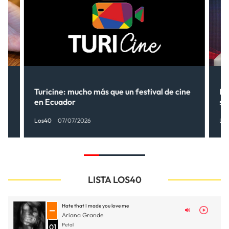
Turicine: mucho más que un festival de cine
Ne
en Ecuador
so
Los40
07/07/2026
Lo
LISTA LOS40
Hate that I made you love me
Ariana Grande
Petal
01