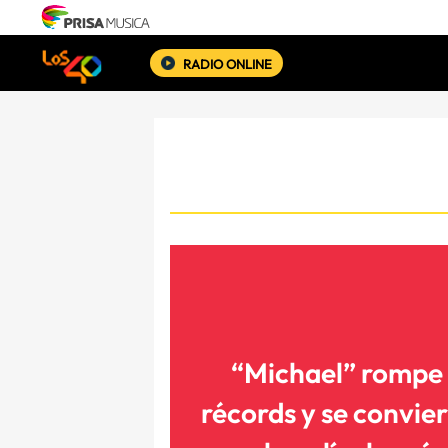
RADIO ONLINE
“Michael” rompe
récords y se convie