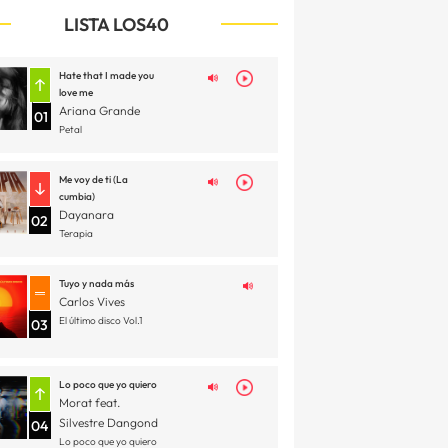
LISTA LOS40
Hate that I made you
love me
Ariana Grande
01
Petal
Me voy de ti (La
cumbia)
Dayanara
02
Terapia
Tuyo y nada más
Carlos Vives
El último disco Vol.1
03
Lo poco que yo quiero
Morat feat.
Silvestre Dangond
04
Lo poco que yo quiero