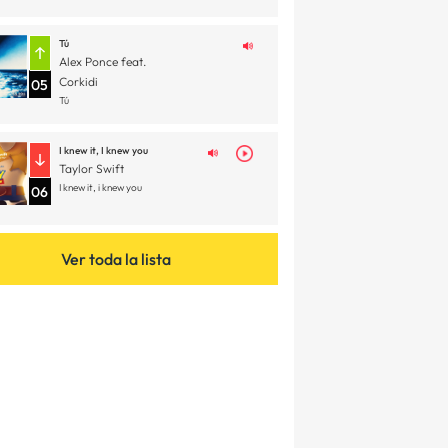
Tú
Alex Ponce feat.
Corkidi
05
Tú
I knew it, I knew you
Taylor Swift
I knew it, i knew you
06
Ver toda la lista