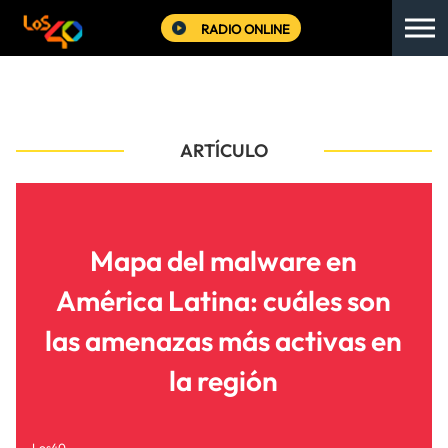
RADIO ONLINE
ARTÍCULO
Mapa del malware en
América Latina: cuáles son
las amenazas más activas en
la región
Los40