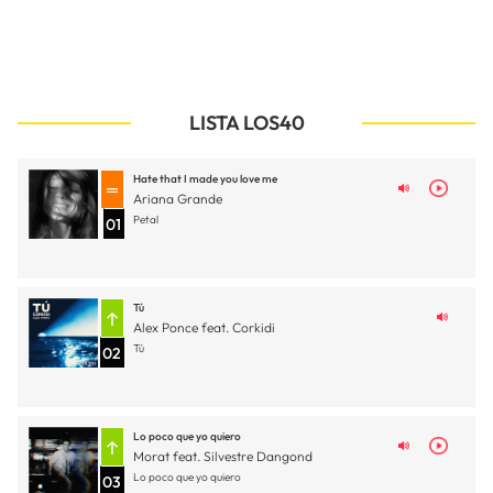
LISTA LOS40
Hate that I made you love me
Ariana Grande
Petal
01
Tú
Alex Ponce feat. Corkidi
Tú
02
Lo poco que yo quiero
Morat feat. Silvestre Dangond
Lo poco que yo quiero
03