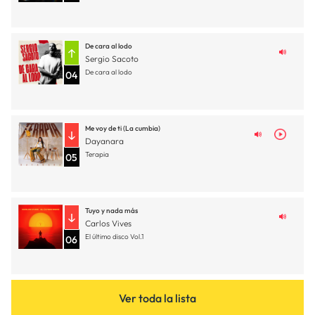
De cara al lodo
Sergio Sacoto
De cara al lodo
04
Me voy de ti (La cumbia)
Dayanara
Terapia
05
Tuyo y nada más
Carlos Vives
El último disco Vol.1
06
Ver toda la lista