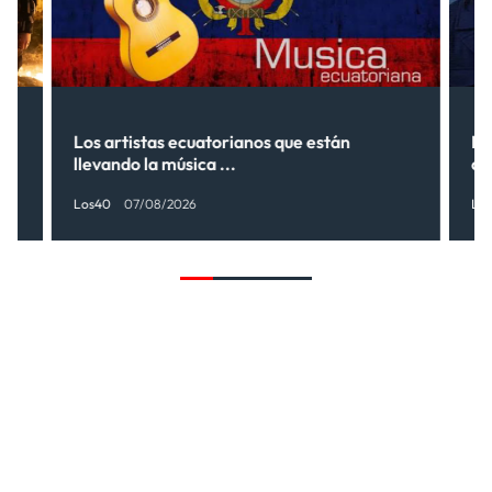
s”
Los artistas ecuatorianos que están
La
llevando la música ...
có
Los40
07/08/2026
Lo