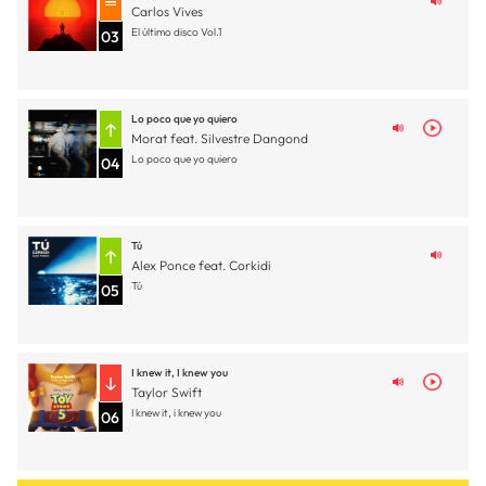
Carlos Vives
El último disco Vol.1
03
Lo poco que yo quiero
Morat feat. Silvestre Dangond
Lo poco que yo quiero
04
Tú
Alex Ponce feat. Corkidi
Tú
05
I knew it, I knew you
Taylor Swift
I knew it, i knew you
06