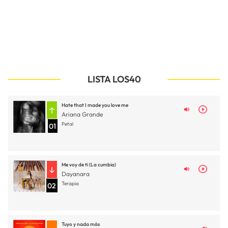
LISTA LOS40
Hate that I made you love me
Ariana Grande
Petal
01
Me voy de ti (La cumbia)
Dayanara
Terapia
02
Tuyo y nada más