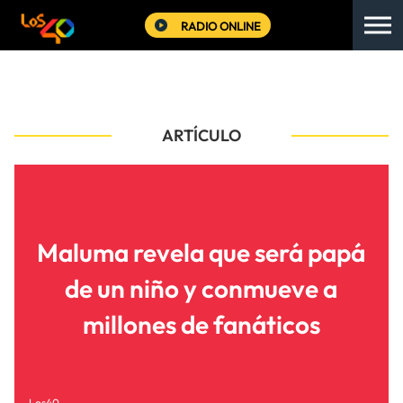
RADIO ONLINE
ARTÍCULO
Maluma revela que será papá
de un niño y conmueve a
millones de fanáticos
Los40