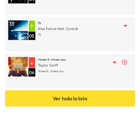
Tú
Alex Ponce feat. Corkidi
Tú
05
I knew it, I knew you
Taylor Swift
I knew it, i knew you
06
Ver toda la lista