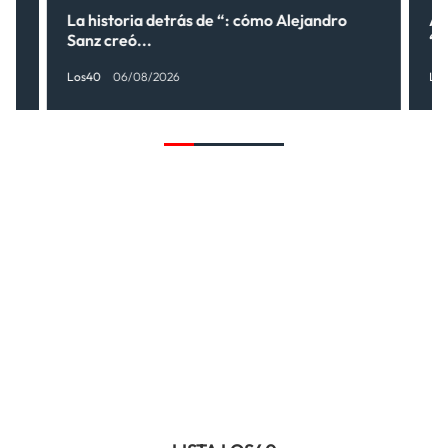
lo
La historia detrás de “: cómo Alejandro
Al
Sanz creó...
“¿
Los40
06/08/2026
Lo