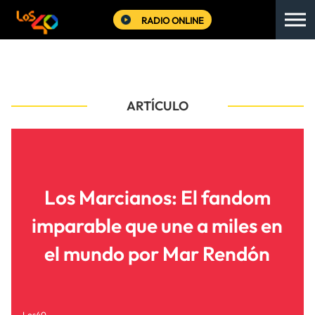
RADIO ONLINE
ARTÍCULO
Los Marcianos: El fandom
imparable que une a miles en
el mundo por Mar Rendón
Los40