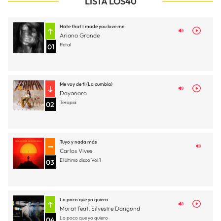
LISTA LOS40
Hate that I made you love me
Ariana Grande
Petal
01
Me voy de ti (La cumbia)
Dayanara
Terapia
02
Tuyo y nada más
Carlos Vives
El último disco Vol.1
03
Lo poco que yo quiero
Morat feat. Silvestre Dangond
Lo poco que yo quiero
04