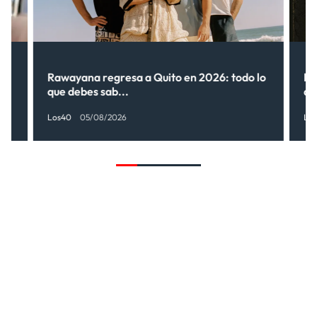
Rawayana regresa a Quito en 2026: todo lo
Ri
que debes sab...
de
Los40
05/08/2026
Lo