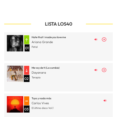
LISTA LOS40
Hate that I made you love me
Ariana Grande
Petal
01
Me voy de ti (La cumbia)
Dayanara
Terapia
02
Tuyo y nada más
Carlos Vives
El último disco Vol.1
03