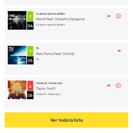
Lo poco que yo quiero
Morat feat. Silvestre Dangond
Lo poco que yo quiero
04
Tú
Alex Ponce feat. Corkidi
Tú
05
I knew it, I knew you
Taylor Swift
I knew it, i knew you
06
Ver toda la lista