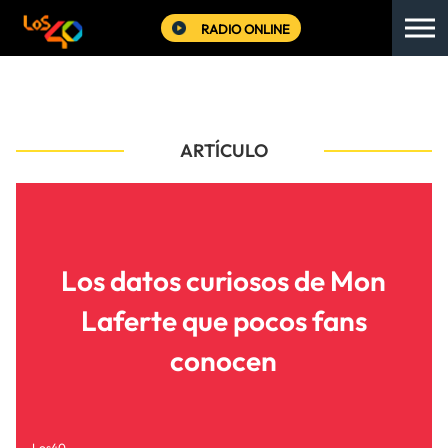
RADIO ONLINE
ARTÍCULO
Los datos curiosos de Mon
Laferte que pocos fans
conocen
Los40